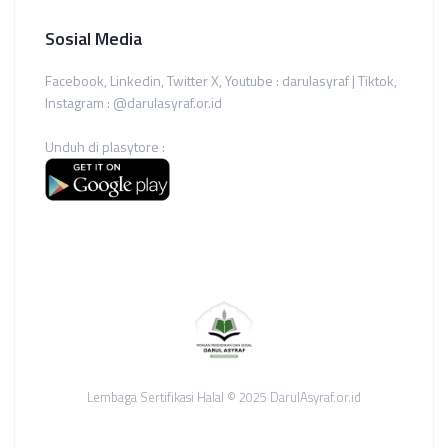
Sosial Media
Facebook, Linkedin, Twitter X, Youtube : darulasyraf | Tiktok,
Instagram : @darulasyraf.or.id
Unduh di plasytore :
Lembaga Sertifikasi Halal © 2025 DarulAsyraf.or.id