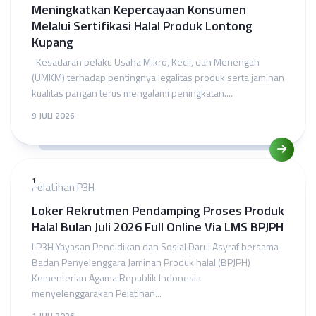
Meningkatkan Kepercayaan Konsumen
Melalui Sertifikasi Halal Produk Lontong
Kupang
Kesadaran pelaku Usaha Mikro, Kecil, dan Menengah
(UMKM) terhadap pentingnya legalitas produk serta jaminan
kualitas pangan terus mengalami peningkatan....
9 JULI 2026
1
Pelatihan P3H
Loker Rekrutmen Pendamping Proses Produk
Halal Bulan Juli 2026 Full Online Via LMS BPJPH
LP3H Yayasan Pendidikan dan Sosial Darul Asyraf bersama
Badan Penyelenggara Jaminan Produk halal (BPJPH)
Kementerian Agama Republik Indonesia
menyelenggarakan Pelatihan...
1 JULI 2026