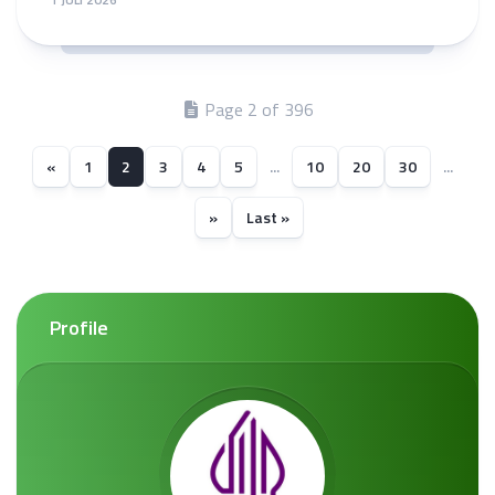
Page 2 of 396
«
1
2
3
4
5
...
10
20
30
...
»
Last »
Profile