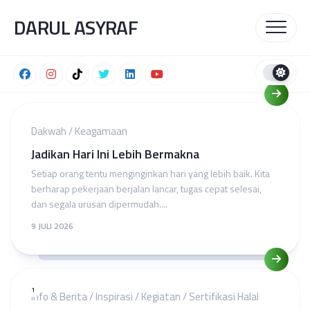
Skip
DARUL ASYRAF
to
content
Dakwah
/
Keagamaan
Jadikan Hari Ini Lebih Bermakna
Setiap orang tentu menginginkan hari yang lebih baik. Kita
berharap pekerjaan berjalan lancar, tugas cepat selesai,
dan segala urusan dipermudah....
9 JULI 2026
1
Info & Berita
/
Inspirasi
/
Kegiatan
/
Sertifikasi Halal