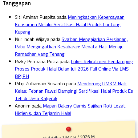
Tanggapan
Siti Aminah Puspita
pada
Meningkatkan Kepercayaan
Konsumen Melalui Sertifikasi Halal Produk Lontong
Kupang
Nur Indah Wijaya
pada
Sya’ban Mengajarkan Persiapan,
Rabu Mengingatkan Kesabaran: Menata Hati Menuju
Ramadhan yang Tenang
Rizky Permana Putra
pada
Loker Rekrutmen Pendamping
Proses Produk Halal Bulan Juli 2026 Full Online Via LMS
BPJPH
Rifqi Zulkarnain Susanto
pada
Mendorong UMKM Naik
Kelas: Febrian Fawzi Dampingi Sertifikasi Halal Produk Es
Teh di Desa Kalijeruk
Anonim
pada
Mapan Bakery Ciamis Sajikan Roti Lezat,
Higienis, dan Terjamin Halal
Idul Adha 1447 H / 2026 M