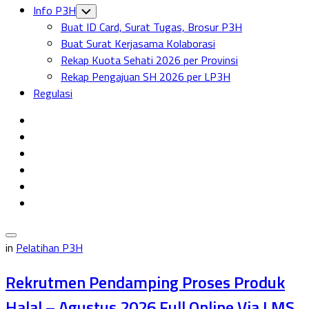
Info P3H
Toggle
Child
Buat ID Card, Surat Tugas, Brosur P3H
Menu
Buat Surat Kerjasama Kolaborasi
Rekap Kuota Sehati 2026 per Provinsi
Rekap Pengajuan SH 2026 per LP3H
Regulasi
in
Pelatihan P3H
Rekrutmen Pendamping Proses Produk
Halal – Agustus 2026 Full Online Via LMS