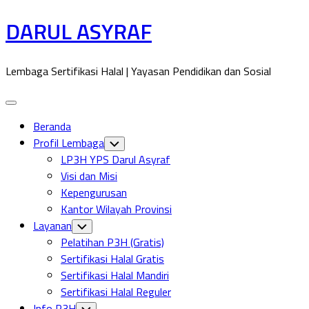
Skip
DARUL ASYRAF
to
content
Lembaga Sertifikasi Halal | Yayasan Pendidikan dan Sosial
Expand
Menu
Current
Beranda
Page:
Profil Lembaga
Toggle
Child
LP3H YPS Darul Asyraf
Menu
Visi dan Misi
Kepengurusan
Kantor Wilayah Provinsi
Layanan
Toggle
Child
Pelatihan P3H (Gratis)
Menu
Sertifikasi Halal Gratis
Sertifikasi Halal Mandiri
Sertifikasi Halal Reguler
Info P3H
Toggle