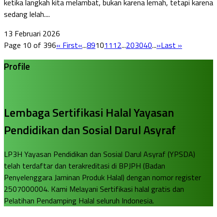
ketika langkah kita melambat, bukan karena lemah, tetapi karena
sedang lelah....
13 Februari 2026
Page 10 of 396
« First
«
...
8
9
10
11
12
...
20
30
40
...
»
Last »
Profile
Lembaga Sertifikasi Halal Yayasan
Pendidikan dan Sosial Darul Asyraf
LP3H Yayasan Pendidikan dan Sosial Darul Asyraf (YPSDA)
telah terdaftar dan terakreditasi di BPJPH (Badan
Penyelenggara Jaminan Produk Halal) dengan nomor register
2507000004. Kami Melayani Sertifikasi halal gratis dan
Pelatihan Pendamping Halal seluruh Indonesia.