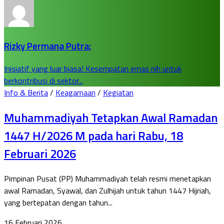
Rizky Permana Putra:
Inisiatif yang luar biasa! Kesempatan emas nih untuk
berkontribusi di sektor...
Info & Berita
/
Keagamaan
/
Kegiatan
Muhammadiyah Tetapkan Awal Ramadan
1447 H/2026 M pada hari Rabu, 18
Februari 2026
Pimpinan Pusat (PP) Muhammadiyah telah resmi menetapkan
awal Ramadan, Syawal, dan Zulhijah untuk tahun 1447 Hijriah,
yang bertepatan dengan tahun...
16 Februari 2026