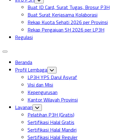
Child
Buat ID Card, Surat Tugas, Brosur P3H
Menu
Buat Surat Kerjasama Kolaborasi
Rekap Kuota Sehati 2026 per Provinsi
Rekap Pengajuan SH 2026 per LP3H
Regulasi
Expand
Menu
Current
Beranda
Page:
Profil Lembaga
Toggle
Child
LP3H YPS Darul Asyraf
Menu
Visi dan Misi
Kepengurusan
Kantor Wilayah Provinsi
Layanan
Toggle
Child
Pelatihan P3H (Gratis)
Menu
Sertifikasi Halal Gratis
Sertifikasi Halal Mandiri
Sertifikasi Halal Reguler