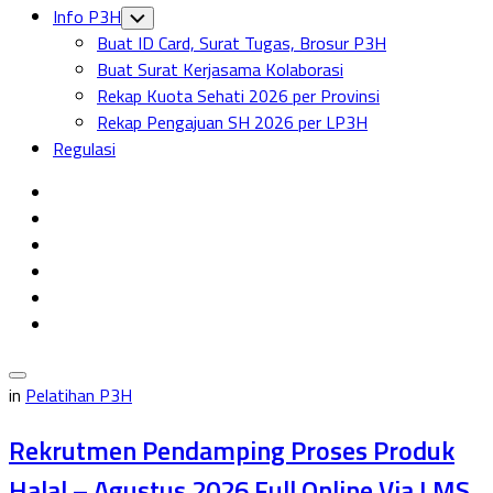
Info P3H
Toggle
Child
Buat ID Card, Surat Tugas, Brosur P3H
Menu
Buat Surat Kerjasama Kolaborasi
Rekap Kuota Sehati 2026 per Provinsi
Rekap Pengajuan SH 2026 per LP3H
Regulasi
in
Pelatihan P3H
Rekrutmen Pendamping Proses Produk
Halal – Agustus 2026 Full Online Via LMS