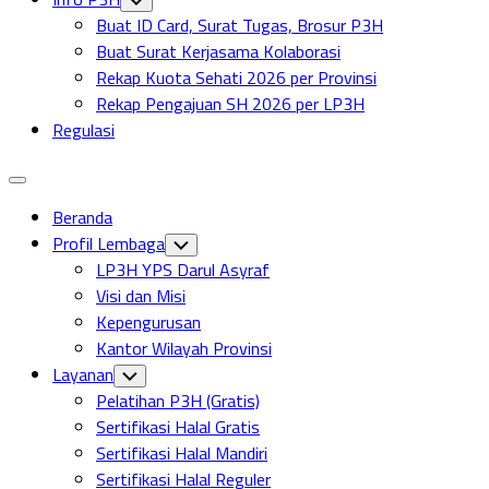
Child
Buat ID Card, Surat Tugas, Brosur P3H
Menu
Buat Surat Kerjasama Kolaborasi
Rekap Kuota Sehati 2026 per Provinsi
Rekap Pengajuan SH 2026 per LP3H
Regulasi
Expand
Menu
Current
Beranda
Page:
Profil Lembaga
Toggle
Child
LP3H YPS Darul Asyraf
Menu
Visi dan Misi
Kepengurusan
Kantor Wilayah Provinsi
Layanan
Toggle
Child
Pelatihan P3H (Gratis)
Menu
Sertifikasi Halal Gratis
Sertifikasi Halal Mandiri
Sertifikasi Halal Reguler