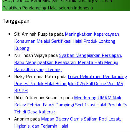
2507000004. Kami Melayani Sertifikasi halal gratis dan
Pelatihan Pendamping Halal seluruh Indonesia.
Tanggapan
Siti Aminah Puspita
pada
Meningkatkan Kepercayaan
Konsumen Melalui Sertifikasi Halal Produk Lontong
Kupang
Nur Indah Wijaya
pada
Sya’ban Mengajarkan Persiapan,
Rabu Mengingatkan Kesabaran: Menata Hati Menuju
Ramadhan yang Tenang
Rizky Permana Putra
pada
Loker Rekrutmen Pendamping
Proses Produk Halal Bulan Juli 2026 Full Online Via LMS
BPJPH
Rifqi Zulkarnain Susanto
pada
Mendorong UMKM Naik
Kelas: Febrian Fawzi Dampingi Sertifikasi Halal Produk Es
Teh di Desa Kalijeruk
Anonim
pada
Mapan Bakery Ciamis Sajikan Roti Lezat,
Higienis, dan Terjamin Halal