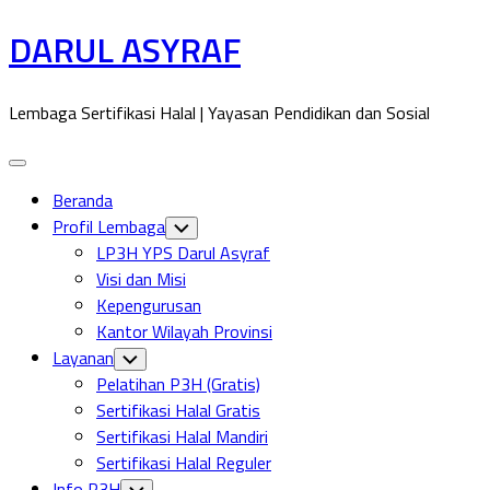
Skip
DARUL ASYRAF
to
content
Lembaga Sertifikasi Halal | Yayasan Pendidikan dan Sosial
Expand
Menu
Current
Beranda
Page:
Profil Lembaga
Toggle
Child
LP3H YPS Darul Asyraf
Menu
Visi dan Misi
Kepengurusan
Kantor Wilayah Provinsi
Layanan
Toggle
Child
Pelatihan P3H (Gratis)
Menu
Sertifikasi Halal Gratis
Sertifikasi Halal Mandiri
Sertifikasi Halal Reguler
Info P3H
Toggle