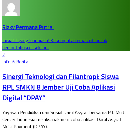
Rizky Permana Putra:
Inisiatif yang luar biasa! Kesempatan emas nih untuk
berkontribusi di sektor...
2
Info & Berita
Sinergi Teknologi dan Filantropi: Siswa
RPL SMKN 8 Jember Uji Coba Aplikasi
Digital “DPAY”
Yayasan Pendidikan dan Sosial Darul Asyraf bersama PT. Multi
Center Indonesia melaksanakan uji coba aplikasi Darul Asyraf
Multi Payment (DPAY)...