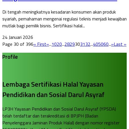
Di tengah meningkatnya kesadaran konsumen akan produk
syariah, pemahaman mengenai regulasi teknis menjadi kewajiban
mutlak bagi pemilik bisnis. Sertifikasi halal...
24 Januari 2026
Page 30 of 396
« First
«
...
10
20
...
28
29
30
31
32
...
40
50
60
...
»
Last »
Profile
Lembaga Sertifikasi Halal Yayasan
Pendidikan dan Sosial Darul Asyraf
LP3H Yayasan Pendidikan dan Sosial Darul Asyraf (YPSDA)
telah terdaftar dan terakreditasi di BPJPH (Badan
Penyelenggara Jaminan Produk Halal) dengan nomor register