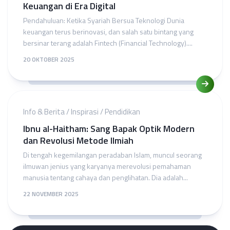
Keuangan di Era Digital
Pendahuluan: Ketika Syariah Bersua Teknologi Dunia
keuangan terus berinovasi, dan salah satu bintang yang
bersinar terang adalah Fintech (Financial Technology)....
20 OKTOBER 2025
Info & Berita
/
Inspirasi
/
Pendidikan
Ibnu al-Haitham: Sang Bapak Optik Modern
dan Revolusi Metode Ilmiah
Di tengah kegemilangan peradaban Islam, muncul seorang
ilmuwan jenius yang karyanya merevolusi pemahaman
manusia tentang cahaya dan penglihatan. Dia adalah...
22 NOVEMBER 2025