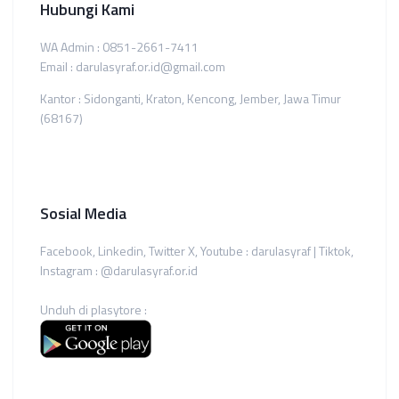
Hubungi Kami
WA Admin : 0851-2661-7411
Email : darulasyraf.or.id@gmail.com
Kantor : Sidonganti, Kraton, Kencong, Jember, Jawa Timur
(68167)
Sosial Media
Facebook, Linkedin, Twitter X, Youtube : darulasyraf | Tiktok,
Instagram : @darulasyraf.or.id
Unduh di plasytore :