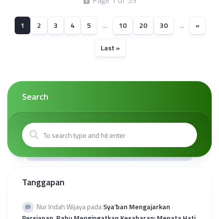
Page 1 of 53
1
2
3
4
5
...
10
20
30
...
»
Last »
Search
Tanggapan
Nur Indah Wijaya
pada
Sya’ban Mengajarkan
Persiapan, Rabu Mengingatkan Kesabaran: Menata Hati