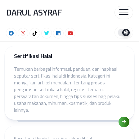
Skip
DARUL ASYRAF
to
content
Sertifikasi Halal
Temukan berbagai informasi, panduan, dan inspirasi
seputar sertifikasi halal di Indonesia. Kategori ini
menyajikan artikel mendalam tentang proses
pengurusan sertifikasi halal, regulasi terbaru,
persyaratan dokumen, hingga tips sukses bagi pelaku
usaha makanan, minuman, kosmetik, dan produk
lainnya.
Kegiatan
/
Pendidikan
/
Sertifikasi Halal