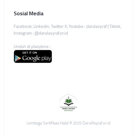
Sosial Media
Facebook, Linkedin, Twitter X, Youtube : darulasyraf | Tiktok,
Instagram : @darulasyraf.or.id
Unduh di plasytore :
Lembaga Sertifikasi Halal © 2025 DarulAsyraf.or.id