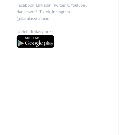
Facebook, Linkedin, Twitter X, Youtube :
darulasyraf | Tiktok, Instagram :
@darulasyraf.or.id
Unduh di plasytore :