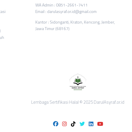
WA Admin : 0851-2661-7411
tasi
Email : darulasyraf.or.id@gmail.com
Kantor : Sidonganti, Kraton, Kencong, Jember,
Jawa Timur (68167)
l
ruh
Lembaga Sertifikasi Halal © 2025 DarulAsyraf.or.id