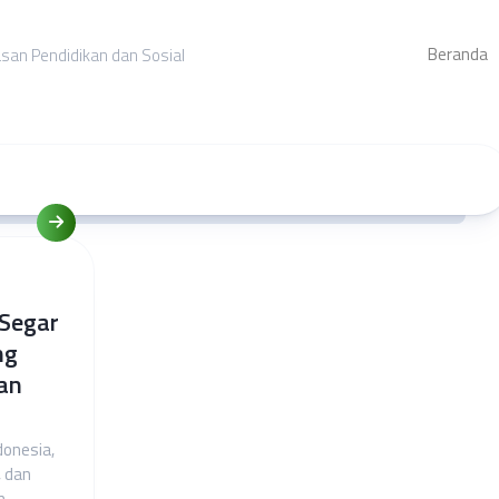
Beranda
asan Pendidikan dan Sosial
 Segar
ng
an
donesia,
, dan
n.