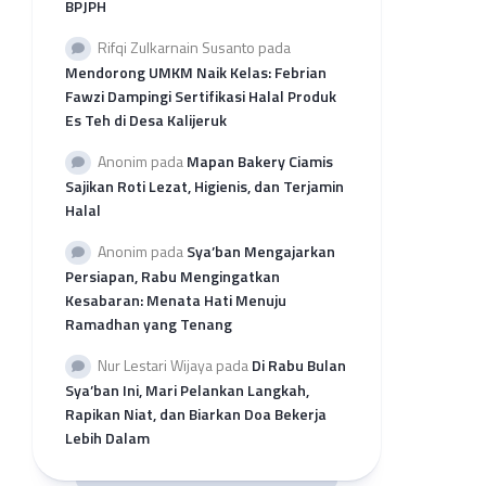
BPJPH
per
Provinsi
Rifqi Zulkarnain Susanto
pada
Rekap
Mendorong UMKM Naik Kelas: Febrian
Pengajuan
Fawzi Dampingi Sertifikasi Halal Produk
SH
Es Teh di Desa Kalijeruk
2026
per
Anonim
pada
Mapan Bakery Ciamis
LP3H
Sajikan Roti Lezat, Higienis, dan Terjamin
Halal
Anonim
pada
Sya’ban Mengajarkan
Persiapan, Rabu Mengingatkan
Kesabaran: Menata Hati Menuju
Ramadhan yang Tenang
Nur Lestari Wijaya
pada
Di Rabu Bulan
Sya’ban Ini, Mari Pelankan Langkah,
Rapikan Niat, dan Biarkan Doa Bekerja
Lebih Dalam