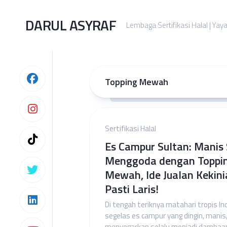
Skip
to
DARUL ASYRAF
Lembaga Sertifikasi Halal | Yay
content
Topping Mewah
Sertifikasi Halal
Es Campur Sultan: Manis
Menggoda dengan Toppi
Mewah, Ide Jualan Kekini
Pasti Laris!
Di tengah teriknya matahari tropis In
segelas es campur yang dingin, manis
menyegarkan selalu menjadi dambaa