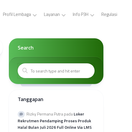
Profil Lembaga
Layanan
Info P3H
Regulasi
LP3H
Pelatihan
Buat
YPS
P3H
ID
Darul
(Gratis)
Card,
Search
Asyraf
Surat
Sertifikasi
Tugas,
Visi
Halal
Brosur
dan
Gratis
P3H
Misi
Sertifikasi
Buat
Kepengurusan
Halal
Surat
Mandiri
Kerjasama
Kantor
Tanggapan
Kolaborasi
Wilayah
Sertifikasi
Provinsi
Halal
Rekap
Rizky Permana Putra
pada
Loker
Reguler
Kuota
Rekrutmen Pendamping Proses Produk
Sehati
Halal Bulan Juli 2026 Full Online Via LMS
2026