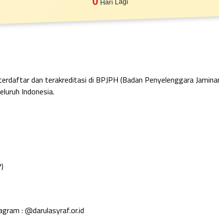
0
Hari Lagi
 terdaftar dan terakreditasi di BPJPH (Badan Penyelenggara Jamin
eluruh Indonesia.
7)
tagram : @darulasyraf.or.id