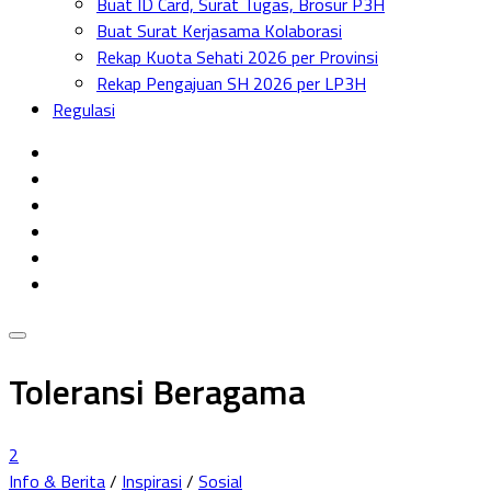
Buat ID Card, Surat Tugas, Brosur P3H
Menu
Buat Surat Kerjasama Kolaborasi
Rekap Kuota Sehati 2026 per Provinsi
Rekap Pengajuan SH 2026 per LP3H
Regulasi
Toleransi Beragama
2
Info & Berita
/
Inspirasi
/
Sosial