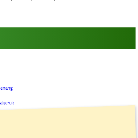
Tenang
lijeruk