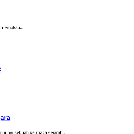
 memukau...
k
gara
mbunyi sebuah permata sejarah...