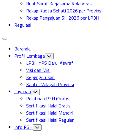
Buat Surat Kerjasama Kolaborasi
Rekap Kuota Sehati 2026 per Provinsi
Rekap Pengajuan SH 2026 per LP3H
Regulasi
Expand
Menu
Beranda
Profil Lembaga
Toggle
Child
LP3H YPS Darul Asyraf
Menu
Visi dan Misi
Kepengurusan
Kantor Wilayah Provinsi
Layanan
Toggle
Child
Pelatihan P3H (Gratis)
Menu
Sertifikasi Halal Gratis
Sertifikasi Halal Mandiri
Sertifikasi Halal Reguler
Info P3H
Toggle
Child