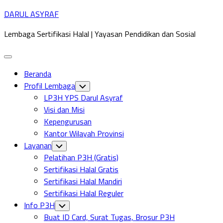
Skip
DARUL ASYRAF
to
Lembaga Sertifikasi Halal | Yayasan Pendidikan dan Sosial
content
Expand
Menu
Beranda
Profil Lembaga
Toggle
Child
LP3H YPS Darul Asyraf
Menu
Visi dan Misi
Kepengurusan
Kantor Wilayah Provinsi
Layanan
Toggle
Child
Pelatihan P3H (Gratis)
Menu
Sertifikasi Halal Gratis
Sertifikasi Halal Mandiri
Sertifikasi Halal Reguler
Info P3H
Toggle
Child
Buat ID Card, Surat Tugas, Brosur P3H
Menu