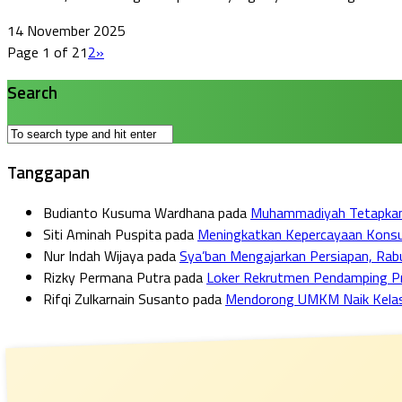
14 November 2025
Page 1 of 2
1
2
»
Search
Tanggapan
Budianto Kusuma Wardhana
pada
Muhammadiyah Tetapkan I
Siti Aminah Puspita
pada
Meningkatkan Kepercayaan Konsum
Nur Indah Wijaya
pada
Sya’ban Mengajarkan Persiapan, Ra
Rizky Permana Putra
pada
Loker Rekrutmen Pendamping Pro
Rifqi Zulkarnain Susanto
pada
Mendorong UMKM Naik Kelas: F