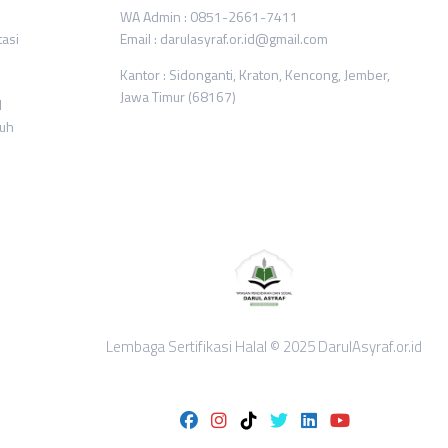
WA Admin : 0851-2661-7411
tasi
Email : darulasyraf.or.id@gmail.com
Kantor : Sidonganti, Kraton, Kencong, Jember,
Jawa Timur (68167)
l
ruh
Lembaga Sertifikasi Halal © 2025 DarulAsyraf.or.id