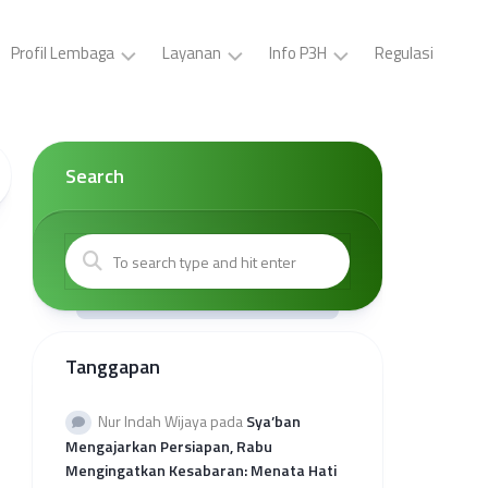
Profil Lembaga
Layanan
Info P3H
Regulasi
LP3H
Pelatihan
Buat
YPS
P3H
ID
Darul
(Gratis)
Card,
Search
Asyraf
Surat
Sertifikasi
Tugas,
Visi
Halal
Brosur
dan
Gratis
P3H
Misi
Sertifikasi
Buat
Kepengurusan
Halal
Surat
Mandiri
Kerjasama
Kantor
Tanggapan
Kolaborasi
Wilayah
Sertifikasi
Provinsi
Halal
Rekap
Nur Indah Wijaya
pada
Sya’ban
Reguler
Kuota
Mengajarkan Persiapan, Rabu
Sehati
Mengingatkan Kesabaran: Menata Hati
2026