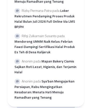
Menuju Ramadhan yang Tenang
per
Provinsi
Rizky Permana Putra
pada
Loker
Rekap
Rekrutmen Pendamping Proses Produk
Pengajuan
Halal Bulan Juli 2026 Full Online Via LMS
SH
BPJPH
2026
per
Rifqi Zulkarnain Susanto
pada
LP3H
Mendorong UMKM Naik Kelas: Febrian
Fawzi Dampingi Sertifikasi Halal Produk
Es Teh di Desa Kalijeruk
Anonim
pada
Mapan Bakery Ciamis
Sajikan Roti Lezat, Higienis, dan Terjamin
Halal
Anonim
pada
Sya’ban Mengajarkan
Persiapan, Rabu Mengingatkan
Kesabaran: Menata Hati Menuju
Ramadhan yang Tenang