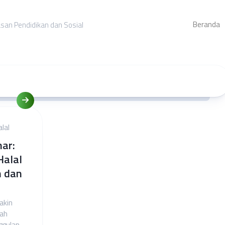
Beranda
asan Pendidikan dan Sosial
alal
ar:
Halal
n dan
akin
gah
ggulan