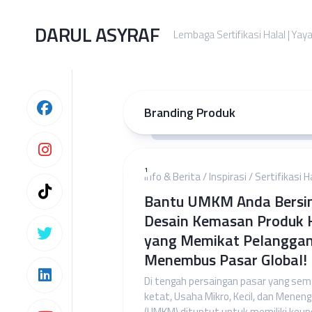
Skip
to
DARUL ASYRAF
Lembaga Sertifikasi Halal | Yay
content
Branding Produk
1
Info & Berita
/
Inspirasi
/
Sertifikasi H
Bantu UMKM Anda Bersin
Desain Kemasan Produk 
yang Memikat Pelangga
Menembus Pasar Global!
Di tengah persaingan pasar yang sem
ketat, Usaha Mikro, Kecil, dan Menen
(UMKM) dituntut untuk memiliki keun