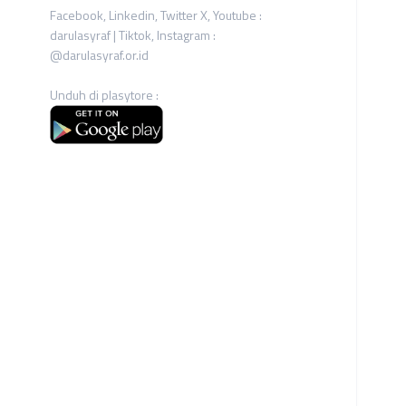
Facebook, Linkedin, Twitter X, Youtube :
darulasyraf | Tiktok, Instagram :
@darulasyraf.or.id
Unduh di plasytore :