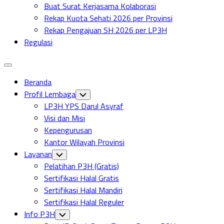
Buat Surat Kerjasama Kolaborasi
Rekap Kuota Sehati 2026 per Provinsi
Rekap Pengajuan SH 2026 per LP3H
Regulasi
Expand
Menu
Beranda
Profil Lembaga
Toggle
Child
LP3H YPS Darul Asyraf
Menu
Visi dan Misi
Kepengurusan
Kantor Wilayah Provinsi
Layanan
Toggle
Child
Pelatihan P3H (Gratis)
Menu
Sertifikasi Halal Gratis
Sertifikasi Halal Mandiri
Sertifikasi Halal Reguler
Info P3H
Toggle
Child