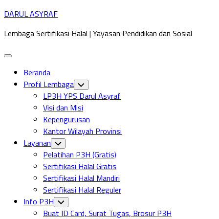
Skip
DARUL ASYRAF
to
Lembaga Sertifikasi Halal | Yayasan Pendidikan dan Sosial
content
Expand
Menu
Beranda
Profil Lembaga
Toggle
Child
LP3H YPS Darul Asyraf
Menu
Visi dan Misi
Kepengurusan
Kantor Wilayah Provinsi
Layanan
Toggle
Child
Pelatihan P3H (Gratis)
Menu
Sertifikasi Halal Gratis
Sertifikasi Halal Mandiri
Sertifikasi Halal Reguler
Info P3H
Toggle
Child
Buat ID Card, Surat Tugas, Brosur P3H
Menu