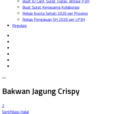
Buat ID Card, Surat Tugas, Brosur P3H
Menu
Buat Surat Kerjasama Kolaborasi
Rekap Kuota Sehati 2026 per Provinsi
Rekap Pengajuan SH 2026 per LP3H
Regulasi
Bakwan Jagung Crispy
2
Sertifikasi Halal