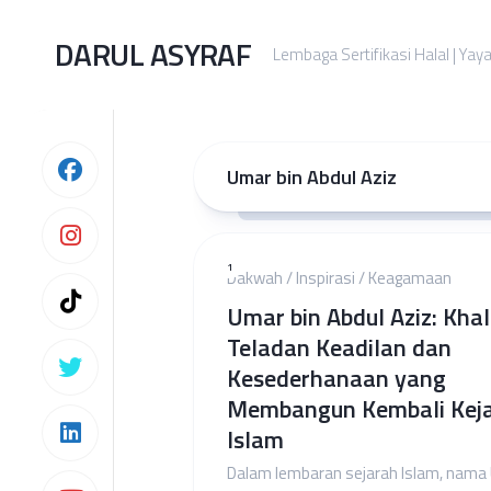
Skip
to
DARUL ASYRAF
Lembaga Sertifikasi Halal | Yay
content
Umar bin Abdul Aziz
1
Dakwah
/
Inspirasi
/
Keagamaan
Umar bin Abdul Aziz: Khal
Teladan Keadilan dan
Kesederhanaan yang
Membangun Kembali Kej
Islam
Dalam lembaran sejarah Islam, nama