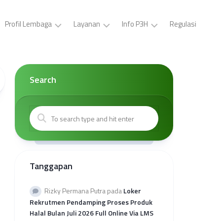
Profil Lembaga
Layanan
Info P3H
Regulasi
LP3H
Pelatihan
Buat
YPS
P3H
ID
Darul
(Gratis)
Card,
Search
Asyraf
Surat
Sertifikasi
Tugas,
Visi
Halal
Brosur
dan
Gratis
P3H
Misi
Sertifikasi
Buat
Kepengurusan
Halal
Surat
Mandiri
Kerjasama
Kantor
Tanggapan
Kolaborasi
Wilayah
Sertifikasi
Provinsi
Halal
Rekap
Rizky Permana Putra
pada
Loker
Reguler
Kuota
Rekrutmen Pendamping Proses Produk
Sehati
Halal Bulan Juli 2026 Full Online Via LMS
2026