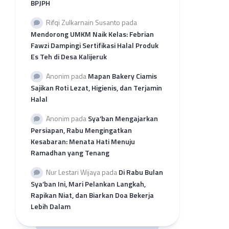
BPJPH
per
Provinsi
Rifqi Zulkarnain Susanto
pada
Rekap
Mendorong UMKM Naik Kelas: Febrian
Pengajuan
Fawzi Dampingi Sertifikasi Halal Produk
SH
Es Teh di Desa Kalijeruk
2026
per
Anonim
pada
Mapan Bakery Ciamis
LP3H
Sajikan Roti Lezat, Higienis, dan Terjamin
Halal
Anonim
pada
Sya’ban Mengajarkan
Persiapan, Rabu Mengingatkan
Kesabaran: Menata Hati Menuju
Ramadhan yang Tenang
Nur Lestari Wijaya
pada
Di Rabu Bulan
Sya’ban Ini, Mari Pelankan Langkah,
Rapikan Niat, dan Biarkan Doa Bekerja
Lebih Dalam