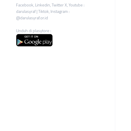
Facebook, Linkedin, Twitter X, Youtube :
darulasyraf | Tiktok, Instagram :
@darulasyraf.or.id
Unduh di plasytore :