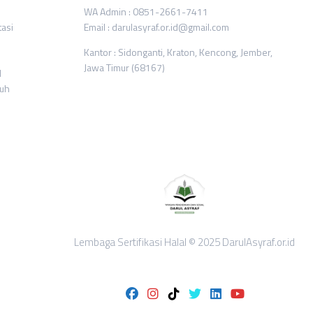
WA Admin : 0851-2661-7411
tasi
Email : darulasyraf.or.id@gmail.com
Kantor : Sidonganti, Kraton, Kencong, Jember,
Jawa Timur (68167)
l
ruh
Lembaga Sertifikasi Halal © 2025 DarulAsyraf.or.id