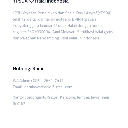
YPSDA 💘 Halal Indonesia
LP3H Yayasan Pendidikan dan Sosial Darul Asyraf (YPSDA)
telah terdaftar dan terakreditasi di BPJPH (Badan
Penyelenggara Jaminan Produk Halal) dengan nomor
register 2507000004. Kami Melayani Sertifikasi halal gratis
dan Pelatihan Pendamping Halal seluruh Indonesia.
Hubungi Kami
WA Admin : 0851-2661-7411
Email : darulasyraf.or.id@gmail.com
Kantor : Sidonganti, Kraton, Kencong, Jember, Jawa Timur
(68167)