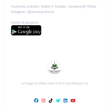
Facebook, Linkedin, Twitter X, Youtube : darulasyraf | Tiktok,
Instagram : @darulasyraf.or.id
Unduh di plasytore :
Lembaga Sertifikasi Halal © 2025 DarulAsyraf.or.id