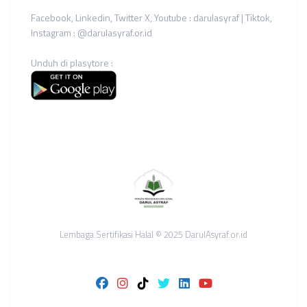
Facebook, Linkedin, Twitter X, Youtube : darulasyraf | Tiktok,
Instagram : @darulasyraf.or.id
Unduh di plasytore :
Lembaga Sertifikasi Halal © 2025 DarulAsyraf.or.id