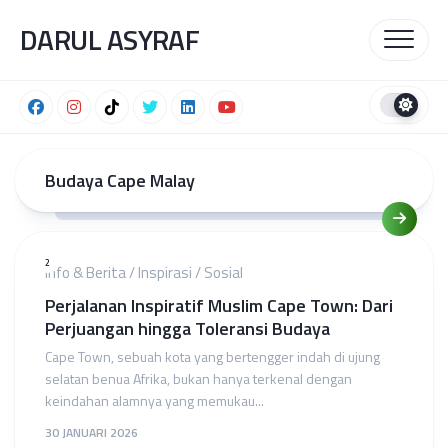
Skip
DARUL ASYRAF
to
content
Budaya Cape Malay
2
Info & Berita
/
Inspirasi
/
Sosial
Perjalanan Inspiratif Muslim Cape Town: Dari
Perjuangan hingga Toleransi Budaya
Cape Town, sebuah kota yang bertengger indah di ujung
selatan benua Afrika, bukan hanya terkenal dengan
keindahan alamnya yang memukau...
30 JANUARI 2026