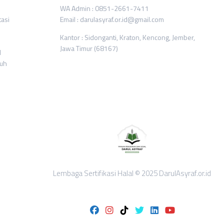
WA Admin : 0851-2661-7411
tasi
Email : darulasyraf.or.id@gmail.com
Kantor : Sidonganti, Kraton, Kencong, Jember,
Jawa Timur (68167)
l
ruh
Lembaga Sertifikasi Halal © 2025 DarulAsyraf.or.id