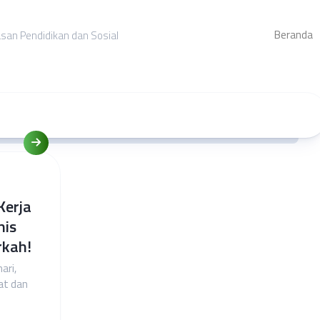
Beranda
asan Pendidikan dan Sosial
Kerja
nis
rkah!
ari,
at dan