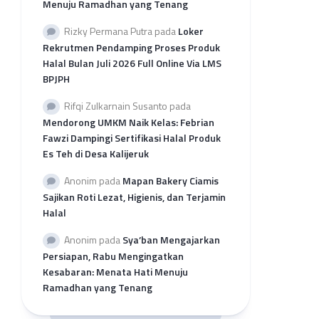
Menuju Ramadhan yang Tenang
per
Provinsi
Rizky Permana Putra
pada
Loker
Rekap
Rekrutmen Pendamping Proses Produk
Pengajuan
Halal Bulan Juli 2026 Full Online Via LMS
SH
BPJPH
2026
per
Rifqi Zulkarnain Susanto
pada
LP3H
Mendorong UMKM Naik Kelas: Febrian
Fawzi Dampingi Sertifikasi Halal Produk
Es Teh di Desa Kalijeruk
Anonim
pada
Mapan Bakery Ciamis
Sajikan Roti Lezat, Higienis, dan Terjamin
Halal
Anonim
pada
Sya’ban Mengajarkan
Persiapan, Rabu Mengingatkan
Kesabaran: Menata Hati Menuju
Ramadhan yang Tenang