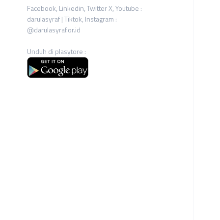
Facebook, Linkedin, Twitter X, Youtube :
darulasyraf | Tiktok, Instagram :
@darulasyraf.or.id
Unduh di plasytore :