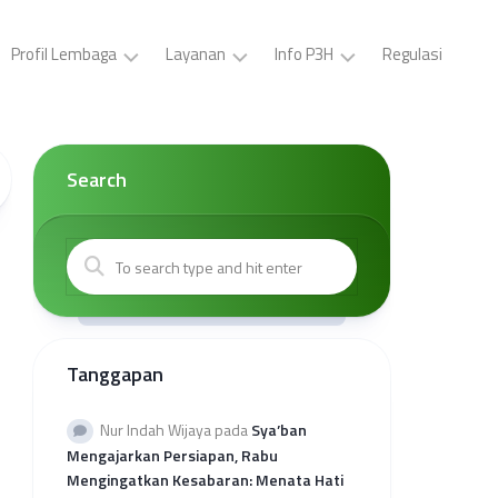
Profil Lembaga
Layanan
Info P3H
Regulasi
LP3H
Pelatihan
Buat
YPS
P3H
ID
Darul
(Gratis)
Card,
Search
Asyraf
Surat
Sertifikasi
Tugas,
Visi
Halal
Brosur
dan
Gratis
P3H
Misi
Sertifikasi
Buat
Kepengurusan
Halal
Surat
Mandiri
Kerjasama
Kantor
Tanggapan
Kolaborasi
Wilayah
Sertifikasi
Provinsi
Halal
Rekap
Nur Indah Wijaya
pada
Sya’ban
Reguler
Kuota
Mengajarkan Persiapan, Rabu
Sehati
Mengingatkan Kesabaran: Menata Hati
2026