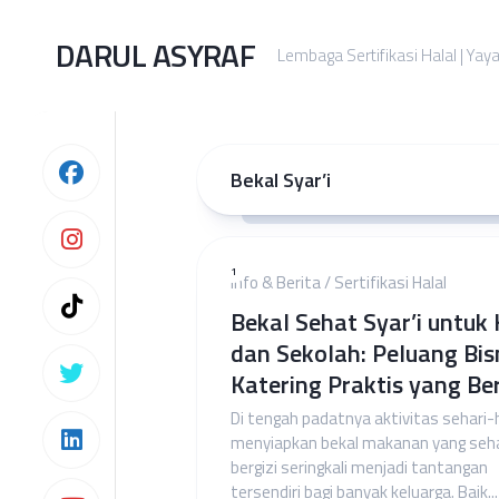
Skip
to
DARUL ASYRAF
Lembaga Sertifikasi Halal | Yay
content
Bekal Syar’i
1
Info & Berita
/
Sertifikasi Halal
Bekal Sehat Syar’i untuk 
dan Sekolah: Peluang Bis
Katering Praktis yang Be
Di tengah padatnya aktivitas sehari-h
menyiapkan bekal makanan yang seh
bergizi seringkali menjadi tantangan
tersendiri bagi banyak keluarga. Baik...