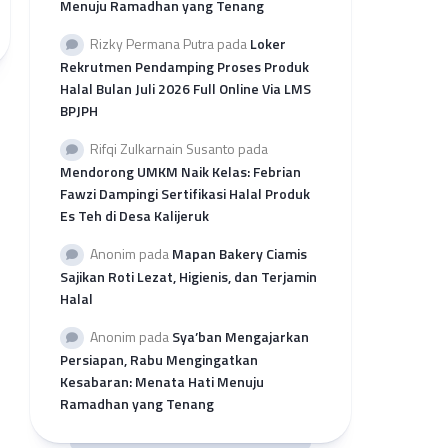
Menuju Ramadhan yang Tenang
per
Provinsi
Rizky Permana Putra
pada
Loker
Rekap
Rekrutmen Pendamping Proses Produk
Pengajuan
Halal Bulan Juli 2026 Full Online Via LMS
SH
BPJPH
2026
per
Rifqi Zulkarnain Susanto
pada
LP3H
Mendorong UMKM Naik Kelas: Febrian
Fawzi Dampingi Sertifikasi Halal Produk
Es Teh di Desa Kalijeruk
Anonim
pada
Mapan Bakery Ciamis
Sajikan Roti Lezat, Higienis, dan Terjamin
Halal
Anonim
pada
Sya’ban Mengajarkan
Persiapan, Rabu Mengingatkan
Kesabaran: Menata Hati Menuju
Ramadhan yang Tenang