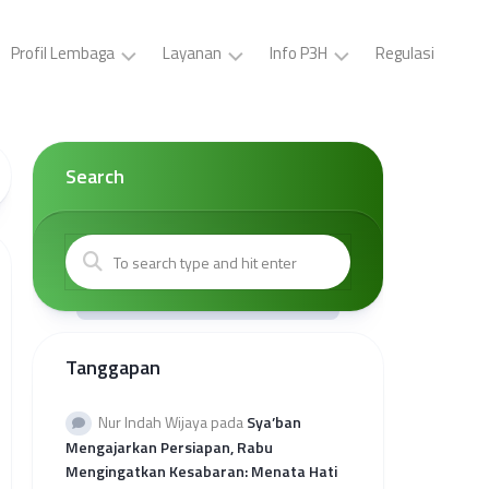
Profil Lembaga
Layanan
Info P3H
Regulasi
LP3H
Pelatihan
Buat
YPS
P3H
ID
Darul
(Gratis)
Card,
Search
Asyraf
Surat
Sertifikasi
Tugas,
Visi
Halal
Brosur
dan
Gratis
P3H
Misi
Sertifikasi
Buat
Kepengurusan
Halal
Surat
Mandiri
Kerjasama
Kantor
Tanggapan
Kolaborasi
Wilayah
Sertifikasi
Provinsi
Halal
Rekap
Nur Indah Wijaya
pada
Sya’ban
Reguler
Kuota
Mengajarkan Persiapan, Rabu
Sehati
Mengingatkan Kesabaran: Menata Hati
2026