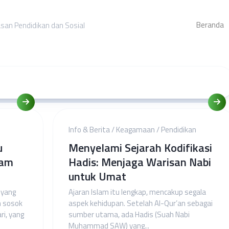
Beranda
asan Pendidikan dan Sosial
Info & Berita
/
Keagamaan
/
Pendidikan
u
Menyelami Sejarah Kodifikasi
mam
Hadis: Menjaga Warisan Nabi
untuk Umat
 yang
Ajaran Islam itu lengkap, mencakup segala
h sosok
aspek kehidupan. Setelah Al-Qur’an sebagai
i, yang
sumber utama, ada Hadis (Suah Nabi
Muhammad SAW) yang...