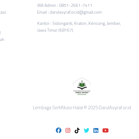
WA Admin : 0851-2661-7411
tasi
Email : darulasyraf.or.id@gmail.com
Kantor : Sidonganti, Kraton, Kencong, Jember,
Jawa Timur (68167)
l
ruh
Lembaga Sertifikasi Halal © 2025 DarulAsyraf.or.id