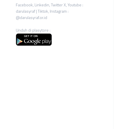
Facebook, Linkedin, Twitter X, Youtube :
darulasyraf | Tiktok, Instagram :
@darulasyraf.or.id
Unduh di plasytore :