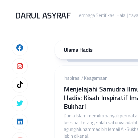
Skip
to
DARUL ASYRAF
Lembaga Sertifikasi Halal | Yay
content
Ulama Hadis
Inspirasi
/
Keagamaan
Menjelajahi Samudra Ilm
Hadis: Kisah Inspiratif I
Bukhari
Dunia Islam memiliki banyak permata
bersinar terang, salah satunya adala
agung Muhammad bin Ismail Al-Bukhar
lebih dikenal...