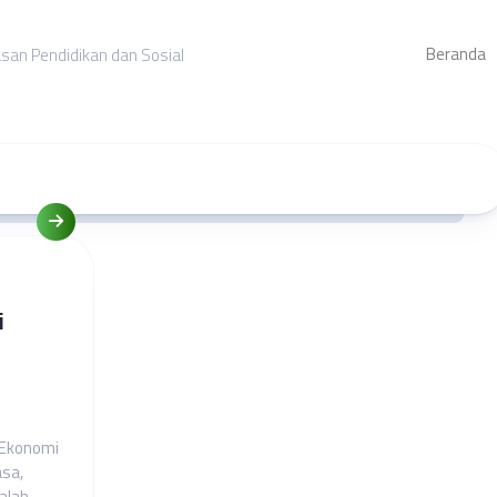
Beranda
asan Pendidikan dan Sosial
i
 Ekonomi
asa,
dalah