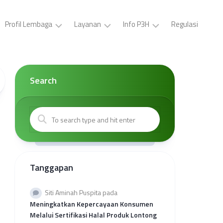
Profil Lembaga
Layanan
Info P3H
Regulasi
LP3H
Pelatihan
Buat
YPS
P3H
ID
Darul
(Gratis)
Card,
Search
Asyraf
Surat
Sertifikasi
Tugas,
Visi
Halal
Brosur
dan
Gratis
P3H
Misi
Sertifikasi
Buat
Kepengurusan
Halal
Surat
Mandiri
Kerjasama
Kantor
Tanggapan
Kolaborasi
Wilayah
Sertifikasi
Provinsi
Halal
Rekap
Siti Aminah Puspita
pada
Reguler
Kuota
Meningkatkan Kepercayaan Konsumen
Sehati
Melalui Sertifikasi Halal Produk Lontong
2026