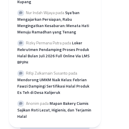
Kupang
per
Provinsi
Nur Indah Wijaya
pada
Sya’ban
Rekap
Mengajarkan Persiapan, Rabu
Pengajuan
Mengingatkan Kesabaran: Menata Hati
SH
Menuju Ramadhan yang Tenang
2026
per
Rizky Permana Putra
pada
Loker
LP3H
Rekrutmen Pendamping Proses Produk
Halal Bulan Juli 2026 Full Online Via LMS
BPJPH
Rifqi Zulkarnain Susanto
pada
Mendorong UMKM Naik Kelas: Febrian
Fawzi Dampingi Sertifikasi Halal Produk
Es Teh di Desa Kalijeruk
Anonim
pada
Mapan Bakery Ciamis
Sajikan Roti Lezat, Higienis, dan Terjamin
Halal