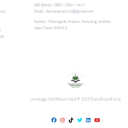
WA Admin : 0851-2661-7411
tasi
Email : darulasyraf.or.id@gmail.com
Kantor : Sidonganti, Kraton, Kencong, Jember,
Jawa Timur (68167)
l
ruh
Lembaga Sertifikasi Halal © 2025 DarulAsyraf.or.id