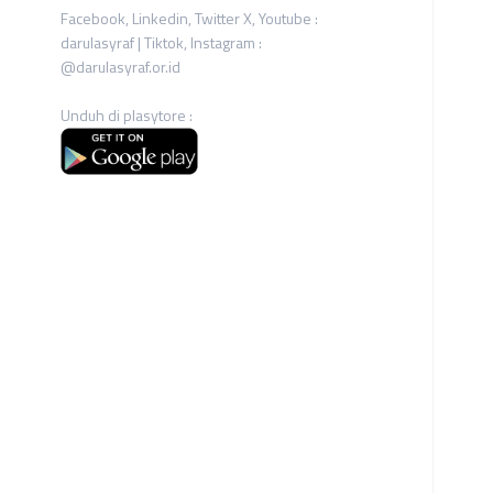
Facebook, Linkedin, Twitter X, Youtube :
darulasyraf | Tiktok, Instagram :
@darulasyraf.or.id
Unduh di plasytore :