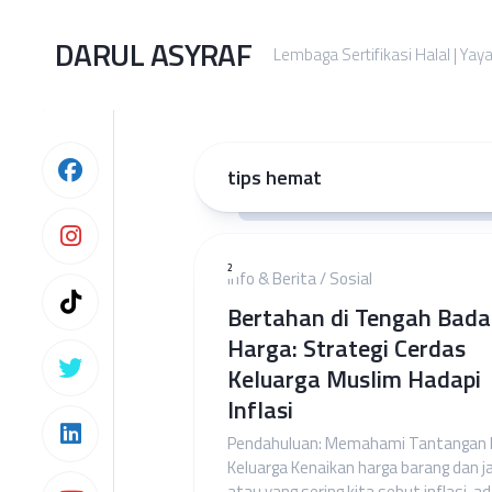
Skip
to
DARUL ASYRAF
Lembaga Sertifikasi Halal | Yay
content
tips hemat
2
Info & Berita
/
Sosial
Bertahan di Tengah Bada
Harga: Strategi Cerdas
Keluarga Muslim Hadapi
Inflasi
Pendahuluan: Memahami Tantangan
Keluarga Kenaikan harga barang dan j
atau yang sering kita sebut inflasi, a