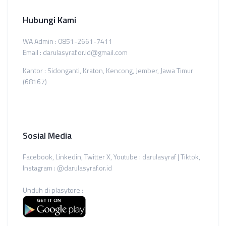
Hubungi Kami
WA Admin : 0851-2661-7411
Email : darulasyraf.or.id@gmail.com
Kantor : Sidonganti, Kraton, Kencong, Jember, Jawa Timur
(68167)
Sosial Media
Facebook, Linkedin, Twitter X, Youtube : darulasyraf | Tiktok,
Instagram : @darulasyraf.or.id
Unduh di plasytore :