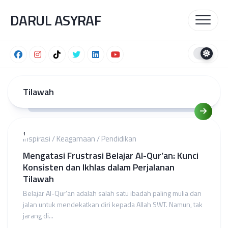
Skip
DARUL ASYRAF
to
content
Tilawah
1
Inspirasi
/
Keagamaan
/
Pendidikan
Mengatasi Frustrasi Belajar Al-Qur’an: Kunci
Konsisten dan Ikhlas dalam Perjalanan
Tilawah
Belajar Al-Qur’an adalah salah satu ibadah paling mulia dan
jalan untuk mendekatkan diri kepada Allah SWT. Namun, tak
jarang di...