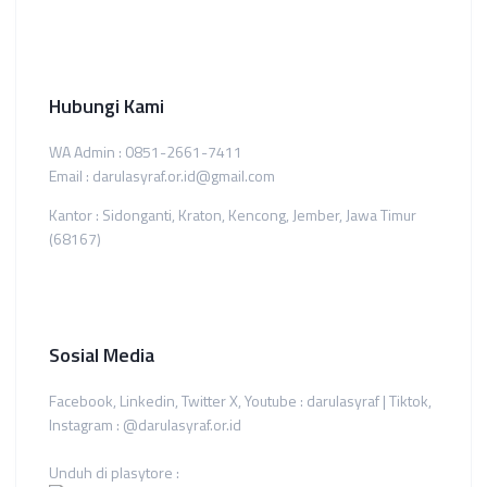
Hubungi Kami
WA Admin : 0851-2661-7411
Email : darulasyraf.or.id@gmail.com
Kantor : Sidonganti, Kraton, Kencong, Jember, Jawa Timur
(68167)
Sosial Media
Facebook, Linkedin, Twitter X, Youtube : darulasyraf | Tiktok,
Instagram : @darulasyraf.or.id
Unduh di plasytore :