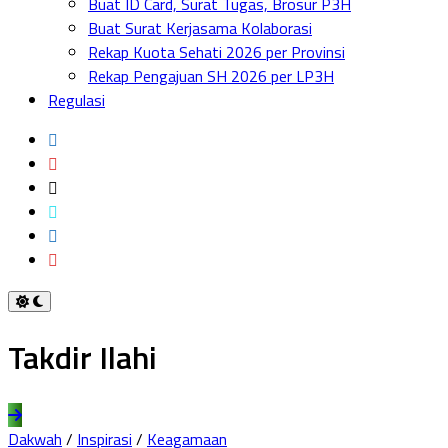
Buat ID Card, Surat Tugas, Brosur P3H
Menu
Buat Surat Kerjasama Kolaborasi
Rekap Kuota Sehati 2026 per Provinsi
Rekap Pengajuan SH 2026 per LP3H
Regulasi
Takdir Ilahi
Dakwah
/
Inspirasi
/
Keagamaan