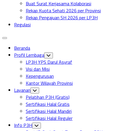
Buat Surat Kerjasama Kolaborasi
Rekap Kuota Sehati 2026 per Provinsi
Rekap Pengajuan SH 2026 per LP3H
Regulasi
Expand
Menu
Beranda
Profil Lembaga
Toggle
Child
LP3H YPS Darul Asyraf
Menu
Visi dan Misi
Kepengurusan
Kantor Wilayah Provinsi
Layanan
Toggle
Child
Pelatihan P3H (Gratis)
Menu
Sertifikasi Halal Gratis
Sertifikasi Halal Mandiri
Sertifikasi Halal Reguler
Info P3H
Toggle
Child