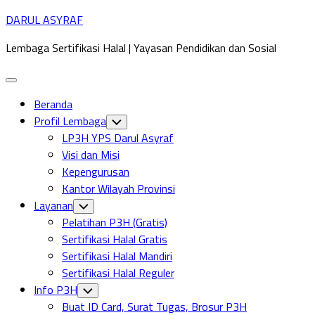
Skip
DARUL ASYRAF
to
Lembaga Sertifikasi Halal | Yayasan Pendidikan dan Sosial
content
Expand
Menu
Beranda
Profil Lembaga
Toggle
Child
LP3H YPS Darul Asyraf
Menu
Visi dan Misi
Kepengurusan
Kantor Wilayah Provinsi
Layanan
Toggle
Child
Pelatihan P3H (Gratis)
Menu
Sertifikasi Halal Gratis
Sertifikasi Halal Mandiri
Sertifikasi Halal Reguler
Info P3H
Toggle
Child
Buat ID Card, Surat Tugas, Brosur P3H
Menu