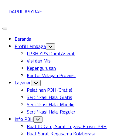
Skip
DARUL ASYRAF
to
content
Expand
Menu
Beranda
Profil Lembaga
Toggle
Child
LP3H YPS Darul Asyraf
Menu
Visi dan Misi
Kepengurusan
Kantor Wilayah Provinsi
Layanan
Toggle
Child
Pelatihan P3H (Gratis)
Menu
Sertifikasi Halal Gratis
Sertifikasi Halal Mandiri
Sertifikasi Halal Reguler
Info P3H
Toggle
Child
Buat ID Card, Surat Tugas, Brosur P3H
Menu
Buat Surat Kerjasama Kolaborasi