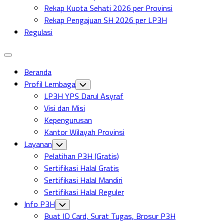
Rekap Kuota Sehati 2026 per Provinsi
Rekap Pengajuan SH 2026 per LP3H
Regulasi
Expand
Menu
Beranda
Profil Lembaga
Toggle
Child
LP3H YPS Darul Asyraf
Menu
Visi dan Misi
Kepengurusan
Kantor Wilayah Provinsi
Layanan
Toggle
Child
Pelatihan P3H (Gratis)
Menu
Sertifikasi Halal Gratis
Sertifikasi Halal Mandiri
Sertifikasi Halal Reguler
Info P3H
Toggle
Child
Buat ID Card, Surat Tugas, Brosur P3H
Menu