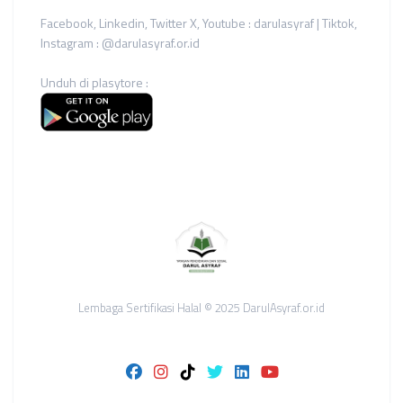
Facebook, Linkedin, Twitter X, Youtube : darulasyraf | Tiktok,
Instagram : @darulasyraf.or.id
Unduh di plasytore :
Lembaga Sertifikasi Halal © 2025 DarulAsyraf.or.id