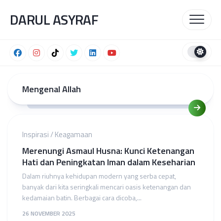
Skip
DARUL ASYRAF
to
content
Mengenal Allah
Inspirasi
/
Keagamaan
Merenungi Asmaul Husna: Kunci Ketenangan
Hati dan Peningkatan Iman dalam Keseharian
Dalam riuhnya kehidupan modern yang serba cepat,
banyak dari kita seringkali mencari oasis ketenangan dan
kedamaian batin. Berbagai cara dicoba,...
26 NOVEMBER 2025