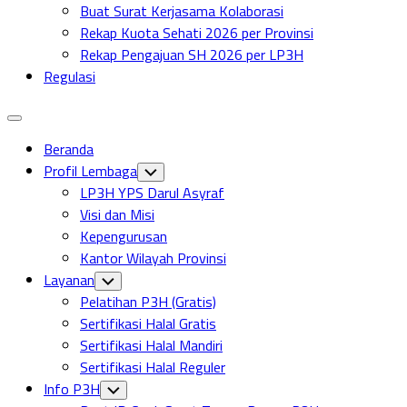
Buat Surat Kerjasama Kolaborasi
Rekap Kuota Sehati 2026 per Provinsi
Rekap Pengajuan SH 2026 per LP3H
Regulasi
Expand
Menu
Beranda
Profil Lembaga
Toggle
Child
LP3H YPS Darul Asyraf
Menu
Visi dan Misi
Kepengurusan
Kantor Wilayah Provinsi
Layanan
Toggle
Child
Pelatihan P3H (Gratis)
Menu
Sertifikasi Halal Gratis
Sertifikasi Halal Mandiri
Sertifikasi Halal Reguler
Info P3H
Toggle
Child