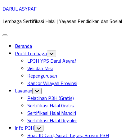
Skip
DARUL ASYRAF
to
Lembaga Sertifikasi Halal | Yayasan Pendidikan dan Sosial
content
Expand
Menu
Beranda
Profil Lembaga
Toggle
Child
LP3H YPS Darul Asyraf
Menu
Visi dan Misi
Kepengurusan
Kantor Wilayah Provinsi
Layanan
Toggle
Child
Pelatihan P3H (Gratis)
Menu
Sertifikasi Halal Gratis
Sertifikasi Halal Mandiri
Sertifikasi Halal Reguler
Info P3H
Toggle
Child
Buat ID Card, Surat Tugas, Brosur P3H
Menu