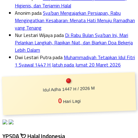
Higienis, dan Terjamin Halal
Anonim
pada
Sya’ban Mengajarkan Persiapan, Rabu
Mengingatkan Kesabaran: Menata Hati Menuju Ramadhan
yang Tenang
Nur Lestari Wijaya
pada
Di Rabu Bulan Sya’ban Ini, Mari
Pelankan Langkah, Rapikan Niat, dan Biarkan Doa Bekerja
Lebih Dalam
Dwi Lestari Putra
pada
Muhammadiyah Tetapkan Idul Fitri
1 Syawal 1447 H Jatuh pada Jumat 20 Maret 2026
Idul Adha 1447 H / 2026 M
0
Hari Lagi
YPSDA 💘 Halal Indonesia