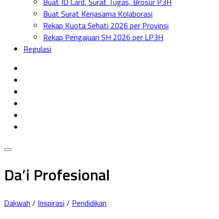
Buat ID Card, Surat Tugas, Brosur P3H
Menu
Buat Surat Kerjasama Kolaborasi
Rekap Kuota Sehati 2026 per Provinsi
Rekap Pengajuan SH 2026 per LP3H
Regulasi
Da’i Profesional
Dakwah
/
Inspirasi
/
Pendidikan