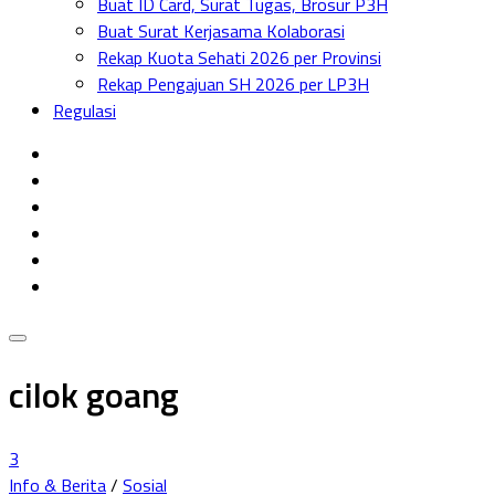
Buat ID Card, Surat Tugas, Brosur P3H
Menu
Buat Surat Kerjasama Kolaborasi
Rekap Kuota Sehati 2026 per Provinsi
Rekap Pengajuan SH 2026 per LP3H
Regulasi
cilok goang
3
Info & Berita
/
Sosial