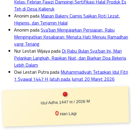
Kelas: Febrian Fawzi Dampingi Sertifikasi Halal Produk Es
Teh di Desa Kalijeruk
Anonim
pada
Mapan Bakery Ciamis Sajikan Roti Lezat,
Higienis, dan Terjamin Halal
Anonim
pada
Sya’ban Mengajarkan Persiapan, Rabu
Mengingatkan Kesabaran: Menata Hati Menuju Ramadhan
yang Tenang
Nur Lestari Wijaya
pada
Di Rabu Bulan Sya’ban Ini, Mari
Pelankan Langkah, Rapikan Niat, dan Biarkan Doa Bekerja
Lebih Dalam
Dwi Lestari Putra
pada
Muhammadiyah Tetapkan Idul Fitri
1 Syawal 1447 H Jatuh pada Jumat 20 Maret 2026
Idul Adha 1447 H / 2026 M
0
Hari Lagi