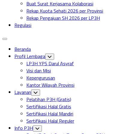
Buat Surat Kerjasama Kolaborasi
Rekap Kuota Sehati 2026 per Provinsi
Rekap Pengajuan SH 2026 per LP3H
Regulasi
Expand
Menu
Beranda
Profil Lembaga
Toggle
Child
LP3H YPS Darul Asyraf
Menu
Visi dan Misi
Kepengurusan
Kantor Wilayah Provinsi
Layanan
Toggle
Child
Pelatihan P3H (Gratis)
Menu
Sertifikasi Halal Gratis
Sertifikasi Halal Mandiri
Sertifikasi Halal Reguler
Info P3H
Toggle
Child