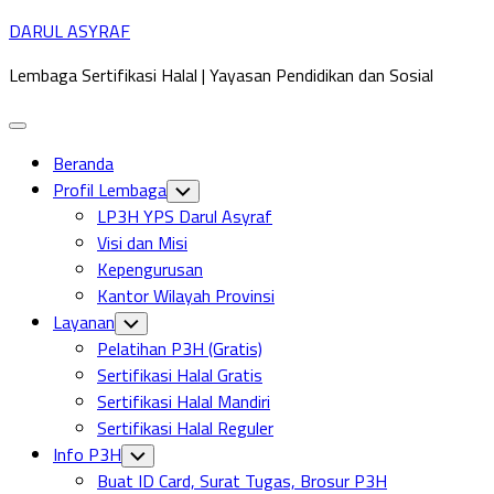
Skip
DARUL ASYRAF
to
Lembaga Sertifikasi Halal | Yayasan Pendidikan dan Sosial
content
Expand
Menu
Beranda
Profil Lembaga
Toggle
Child
LP3H YPS Darul Asyraf
Menu
Visi dan Misi
Kepengurusan
Kantor Wilayah Provinsi
Layanan
Toggle
Child
Pelatihan P3H (Gratis)
Menu
Sertifikasi Halal Gratis
Sertifikasi Halal Mandiri
Sertifikasi Halal Reguler
Info P3H
Toggle
Child
Buat ID Card, Surat Tugas, Brosur P3H
Menu