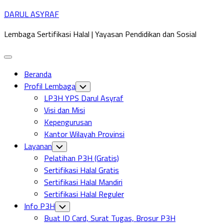
Skip
DARUL ASYRAF
to
Lembaga Sertifikasi Halal | Yayasan Pendidikan dan Sosial
content
Expand
Menu
Beranda
Profil Lembaga
Toggle
Child
LP3H YPS Darul Asyraf
Menu
Visi dan Misi
Kepengurusan
Kantor Wilayah Provinsi
Layanan
Toggle
Child
Pelatihan P3H (Gratis)
Menu
Sertifikasi Halal Gratis
Sertifikasi Halal Mandiri
Sertifikasi Halal Reguler
Info P3H
Toggle
Child
Buat ID Card, Surat Tugas, Brosur P3H
Menu