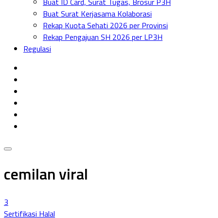
Buat ID Card, Surat Tugas, Brosur P3H
Menu
Buat Surat Kerjasama Kolaborasi
Rekap Kuota Sehati 2026 per Provinsi
Rekap Pengajuan SH 2026 per LP3H
Regulasi
cemilan viral
3
Sertifikasi Halal