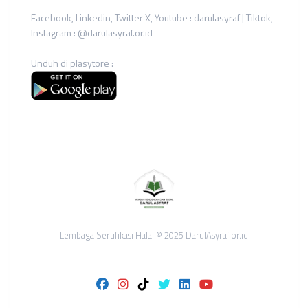
Facebook, Linkedin, Twitter X, Youtube : darulasyraf | Tiktok,
Instagram : @darulasyraf.or.id
Unduh di plasytore :
Lembaga Sertifikasi Halal © 2025 DarulAsyraf.or.id