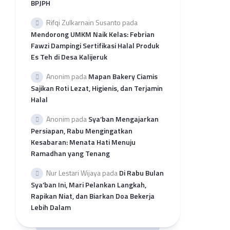
BPJPH
per
Provinsi
Rifqi Zulkarnain Susanto
pada
Rekap
Mendorong UMKM Naik Kelas: Febrian
Pengajuan
Fawzi Dampingi Sertifikasi Halal Produk
SH
Es Teh di Desa Kalijeruk
2026
per
Anonim
pada
Mapan Bakery Ciamis
LP3H
Sajikan Roti Lezat, Higienis, dan Terjamin
Halal
Anonim
pada
Sya’ban Mengajarkan
Persiapan, Rabu Mengingatkan
Kesabaran: Menata Hati Menuju
Ramadhan yang Tenang
Nur Lestari Wijaya
pada
Di Rabu Bulan
Sya’ban Ini, Mari Pelankan Langkah,
Rapikan Niat, dan Biarkan Doa Bekerja
Lebih Dalam