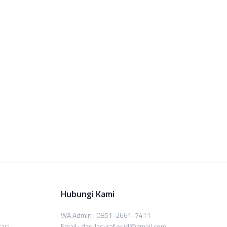
Hubungi Kami
WA Admin : 0851-2661-7411
tasi
Email : darulasyraf.or.id@gmail.com