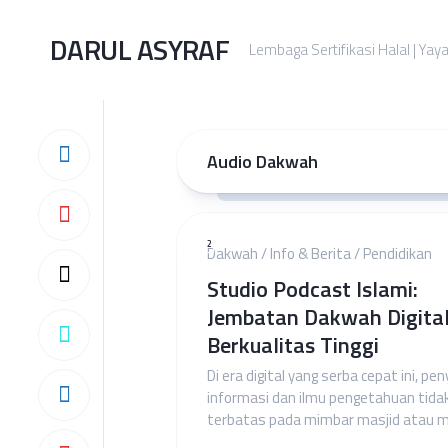
Skip
to
DARUL ASYRAF
Lembaga Sertifikasi Halal | Yay
content
Audio Dakwah
2
Dakwah
/
Info & Berita
/
Pendidikan
Studio Podcast Islami:
Jembatan Dakwah Digita
Berkualitas Tinggi
Di era digital yang serba cepat ini, pe
informasi dan ilmu pengetahuan tidak
terbatas pada mimbar masjid atau maj