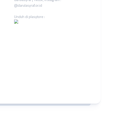
@darulasyraf.or.id
Unduh di plasytore :