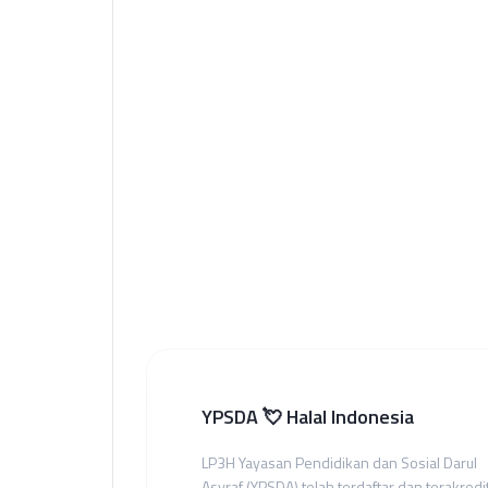
YPSDA 💘 Halal Indonesia
LP3H Yayasan Pendidikan dan Sosial Darul
Asyraf (YPSDA) telah terdaftar dan terakredi