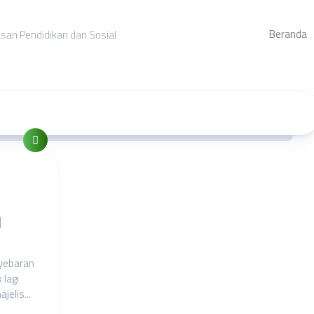
Beranda
asan Pendidikan dan Sosial
l
nyebaran
 lagi
elis...