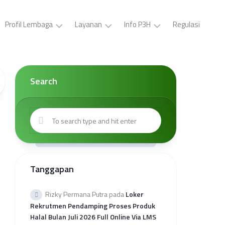
Profil Lembaga
Layanan
Info P3H
Regulasi
LP3H
Pelatihan
Buat
YPS
P3H
ID
Darul
(Gratis)
Card,
Search
Asyraf
Surat
Sertifikasi
Tugas,
Visi
Halal
Brosur
dan
Gratis
P3H
Misi
Sertifikasi
Buat
Kepengurusan
Halal
Surat
Mandiri
Kerjasama
Kantor
Tanggapan
Kolaborasi
Wilayah
Sertifikasi
Provinsi
Halal
Rekap
Rizky Permana Putra
pada
Loker
Reguler
Kuota
Rekrutmen Pendamping Proses Produk
Sehati
Halal Bulan Juli 2026 Full Online Via LMS
2026