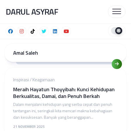
Skip
DARUL ASYRAF
to
content
Amal Saleh
Inspirasi
/
Keagamaan
Meraih Hayatun Thoyyibah: Kunci Kehidupan
Berkualitas, Damai, dan Penuh Berkah
Dalam menjalani kehidupan yang serba cepat dan penuh
tantangan ini, seringkali kita mencari makna kebahagiaan
dan kesuksesan. Banyak yang beranggapan...
21 NOVEMBER 2025