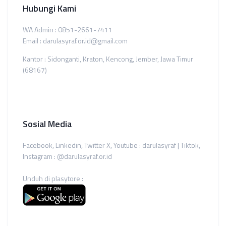
Hubungi Kami
WA Admin : 0851-2661-7411
Email : darulasyraf.or.id@gmail.com
Kantor : Sidonganti, Kraton, Kencong, Jember, Jawa Timur
(68167)
Sosial Media
Facebook, Linkedin, Twitter X, Youtube : darulasyraf | Tiktok,
Instagram : @darulasyraf.or.id
Unduh di plasytore :