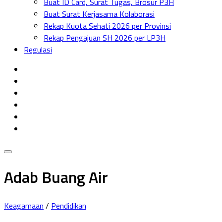
Buat ID Card, Surat Tugas, Brosur P3H
Menu
Buat Surat Kerjasama Kolaborasi
Rekap Kuota Sehati 2026 per Provinsi
Rekap Pengajuan SH 2026 per LP3H
Regulasi
Adab Buang Air
Keagamaan
/
Pendidikan