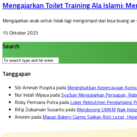
Mengajarkan Toilet Training Ala Islami: M
Mengajarkan anak untuk tidak lagi mengompol dan bisa buang air s
15 Oktober 2025
Search
Tanggapan
Siti Aminah Puspita
pada
Meningkatkan Kepercayaan Konsum
Nur Indah Wijaya
pada
Sya’ban Mengajarkan Persiapan, Ra
Rizky Permana Putra
pada
Loker Rekrutmen Pendamping Pro
Rifqi Zulkarnain Susanto
pada
Mendorong UMKM Naik Kelas: F
Anonim
pada
Mapan Bakery Ciamis Sajikan Roti Lezat, Higie