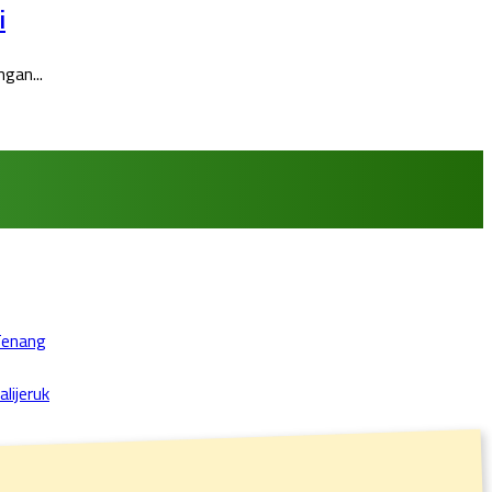
i
gan...
Tenang
lijeruk