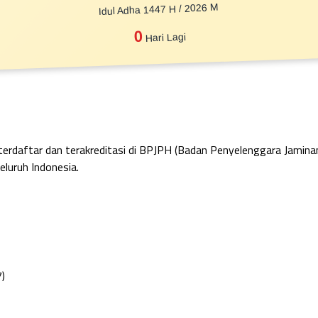
Idul Adha 1447 H / 2026 M
0
Hari Lagi
 terdaftar dan terakreditasi di BPJPH (Badan Penyelenggara Jamin
eluruh Indonesia.
7)