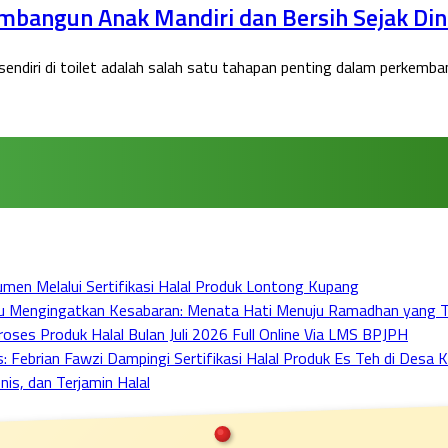
embangun Anak Mandiri dan Bersih Sejak Din
endiri di toilet adalah salah satu tahapan penting dalam perkemban
en Melalui Sertifikasi Halal Produk Lontong Kupang
bu Mengingatkan Kesabaran: Menata Hati Menuju Ramadhan yang 
ses Produk Halal Bulan Juli 2026 Full Online Via LMS BPJPH
ebrian Fawzi Dampingi Sertifikasi Halal Produk Es Teh di Desa Ka
nis, dan Terjamin Halal