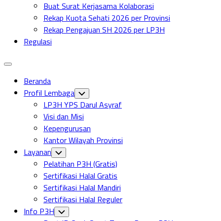
Buat Surat Kerjasama Kolaborasi
Rekap Kuota Sehati 2026 per Provinsi
Rekap Pengajuan SH 2026 per LP3H
Regulasi
Expand
Menu
Beranda
Profil Lembaga
Toggle
Child
LP3H YPS Darul Asyraf
Menu
Visi dan Misi
Kepengurusan
Kantor Wilayah Provinsi
Layanan
Toggle
Child
Pelatihan P3H (Gratis)
Menu
Sertifikasi Halal Gratis
Sertifikasi Halal Mandiri
Sertifikasi Halal Reguler
Info P3H
Toggle
Child