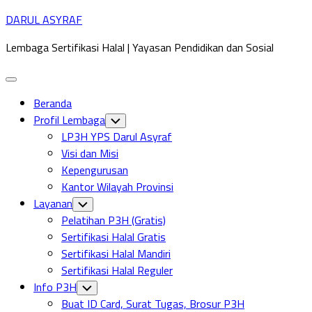
Skip
DARUL ASYRAF
to
Lembaga Sertifikasi Halal | Yayasan Pendidikan dan Sosial
content
Expand
Menu
Beranda
Profil Lembaga
Toggle
Child
LP3H YPS Darul Asyraf
Menu
Visi dan Misi
Kepengurusan
Kantor Wilayah Provinsi
Layanan
Toggle
Child
Pelatihan P3H (Gratis)
Menu
Sertifikasi Halal Gratis
Sertifikasi Halal Mandiri
Sertifikasi Halal Reguler
Info P3H
Toggle
Child
Buat ID Card, Surat Tugas, Brosur P3H
Menu