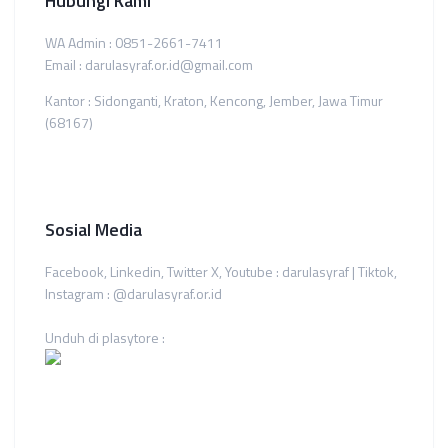
Hubungi Kami
WA Admin : 0851-2661-7411
Email : darulasyraf.or.id@gmail.com
Kantor : Sidonganti, Kraton, Kencong, Jember, Jawa Timur
(68167)
Sosial Media
Facebook, Linkedin, Twitter X, Youtube : darulasyraf | Tiktok,
Instagram : @darulasyraf.or.id
Unduh di plasytore :