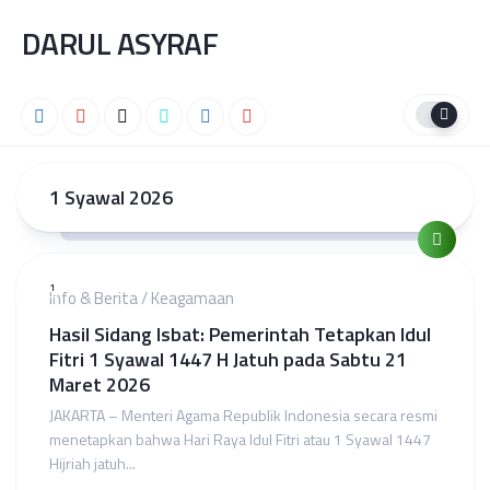
Skip
DARUL ASYRAF
to
content
1 Syawal 2026
1
Info & Berita
/
Keagamaan
Hasil Sidang Isbat: Pemerintah Tetapkan Idul
Fitri 1 Syawal 1447 H Jatuh pada Sabtu 21
Maret 2026
JAKARTA – Menteri Agama Republik Indonesia secara resmi
menetapkan bahwa Hari Raya Idul Fitri atau 1 Syawal 1447
Hijriah jatuh...