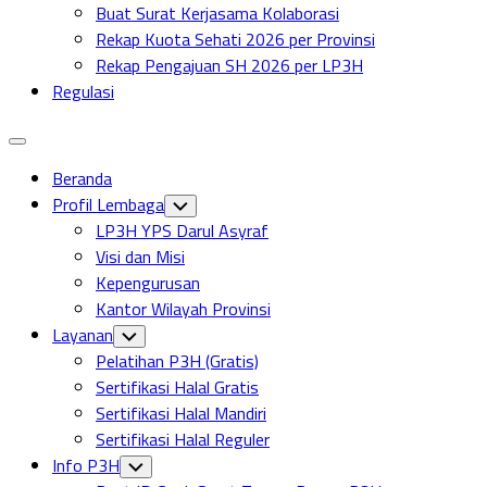
Buat Surat Kerjasama Kolaborasi
Rekap Kuota Sehati 2026 per Provinsi
Rekap Pengajuan SH 2026 per LP3H
Regulasi
Expand
Menu
Beranda
Profil Lembaga
Toggle
Child
LP3H YPS Darul Asyraf
Menu
Visi dan Misi
Kepengurusan
Kantor Wilayah Provinsi
Layanan
Toggle
Child
Pelatihan P3H (Gratis)
Menu
Sertifikasi Halal Gratis
Sertifikasi Halal Mandiri
Sertifikasi Halal Reguler
Info P3H
Toggle
Child