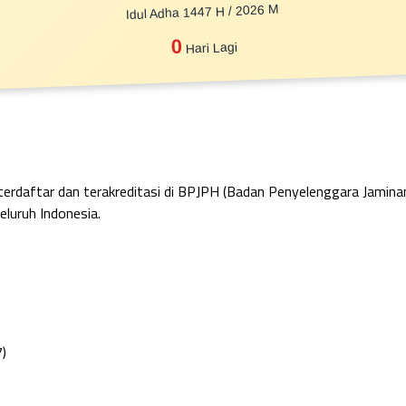
Idul Adha 1447 H / 2026 M
0
Hari Lagi
 terdaftar dan terakreditasi di BPJPH (Badan Penyelenggara Jamin
eluruh Indonesia.
7)