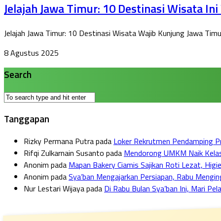
Jelajah Jawa Timur: 10 Destinasi Wisata Ini
Jelajah Jawa Timur: 10 Destinasi Wisata Wajib Kunjung Jawa Timur 
8 Agustus 2025
Search
Tanggapan
Rizky Permana Putra
pada
Loker Rekrutmen Pendamping Pro
Rifqi Zulkarnain Susanto
pada
Mendorong UMKM Naik Kelas: F
Anonim
pada
Mapan Bakery Ciamis Sajikan Roti Lezat, Higie
Anonim
pada
Sya’ban Mengajarkan Persiapan, Rabu Mengi
Nur Lestari Wijaya
pada
Di Rabu Bulan Sya’ban Ini, Mari Pe