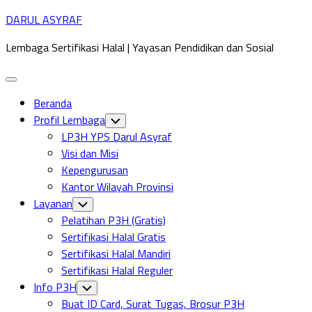
Skip
DARUL ASYRAF
to
Lembaga Sertifikasi Halal | Yayasan Pendidikan dan Sosial
content
Expand
Menu
Beranda
Profil Lembaga
Toggle
Child
LP3H YPS Darul Asyraf
Menu
Visi dan Misi
Kepengurusan
Kantor Wilayah Provinsi
Layanan
Toggle
Child
Pelatihan P3H (Gratis)
Menu
Sertifikasi Halal Gratis
Sertifikasi Halal Mandiri
Sertifikasi Halal Reguler
Info P3H
Toggle
Child
Buat ID Card, Surat Tugas, Brosur P3H
Menu