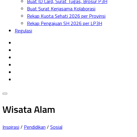
Buat ID Card, Surat Tugas, Brosur P3H
Menu
Buat Surat Kerjasama Kolaborasi
Rekap Kuota Sehati 2026 per Provinsi
Rekap Pengajuan SH 2026 per LP3H
Regulasi
Wisata Alam
Inspirasi
/
Pendidikan
/
Sosial