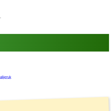
.
lijeruk