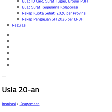
Buat ID Card, Surat Tugas, Brosur P3H
Menu
Buat Surat Kerjasama Kolaborasi
Rekap Kuota Sehati 2026 per Provinsi
Rekap Pengajuan SH 2026 per LP3H
Regulasi
Usia 20-an
Inspirasi
/
Keagamaan