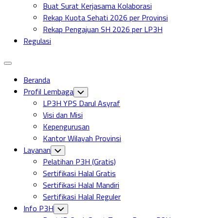
Buat Surat Kerjasama Kolaborasi
Rekap Kuota Sehati 2026 per Provinsi
Rekap Pengajuan SH 2026 per LP3H
Regulasi
Expand
Menu
Beranda
Profil Lembaga
Toggle
Child
LP3H YPS Darul Asyraf
Menu
Visi dan Misi
Kepengurusan
Kantor Wilayah Provinsi
Layanan
Toggle
Child
Pelatihan P3H (Gratis)
Menu
Sertifikasi Halal Gratis
Sertifikasi Halal Mandiri
Sertifikasi Halal Reguler
Info P3H
Toggle
Child