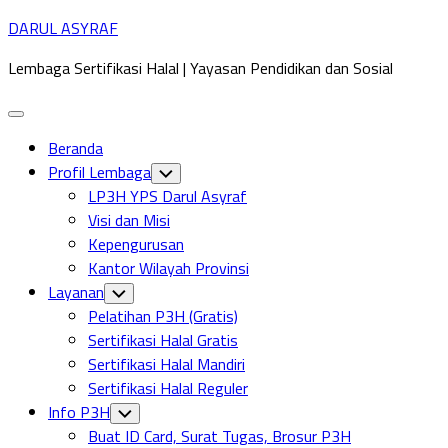
Skip
DARUL ASYRAF
to
Lembaga Sertifikasi Halal | Yayasan Pendidikan dan Sosial
content
Expand
Menu
Beranda
Profil Lembaga
Toggle
Child
LP3H YPS Darul Asyraf
Menu
Visi dan Misi
Kepengurusan
Kantor Wilayah Provinsi
Layanan
Toggle
Child
Pelatihan P3H (Gratis)
Menu
Sertifikasi Halal Gratis
Sertifikasi Halal Mandiri
Sertifikasi Halal Reguler
Info P3H
Toggle
Child
Buat ID Card, Surat Tugas, Brosur P3H
Menu