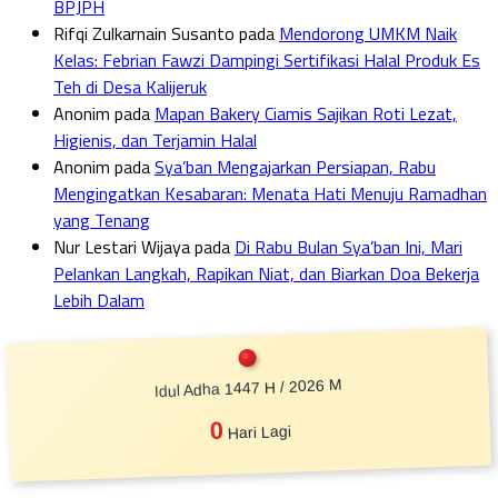
BPJPH
Rifqi Zulkarnain Susanto
pada
Mendorong UMKM Naik
Kelas: Febrian Fawzi Dampingi Sertifikasi Halal Produk Es
Teh di Desa Kalijeruk
Anonim
pada
Mapan Bakery Ciamis Sajikan Roti Lezat,
Higienis, dan Terjamin Halal
Anonim
pada
Sya’ban Mengajarkan Persiapan, Rabu
Mengingatkan Kesabaran: Menata Hati Menuju Ramadhan
yang Tenang
Nur Lestari Wijaya
pada
Di Rabu Bulan Sya’ban Ini, Mari
Pelankan Langkah, Rapikan Niat, dan Biarkan Doa Bekerja
Lebih Dalam
Idul Adha 1447 H / 2026 M
0
Hari Lagi