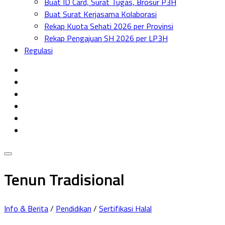
Buat ID Card, Surat Tugas, Brosur P3H
Menu
Buat Surat Kerjasama Kolaborasi
Rekap Kuota Sehati 2026 per Provinsi
Rekap Pengajuan SH 2026 per LP3H
Regulasi
Tenun Tradisional
Info & Berita
/
Pendidikan
/
Sertifikasi Halal