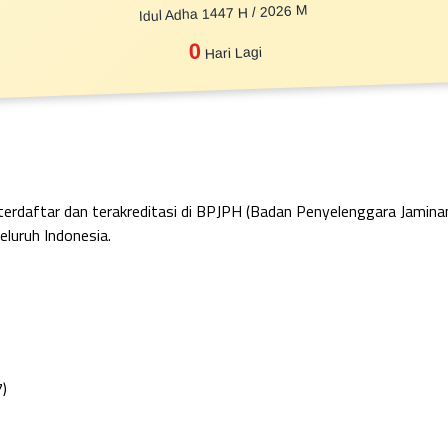
Idul Adha 1447 H / 2026 M
0
Hari Lagi
 terdaftar dan terakreditasi di BPJPH (Badan Penyelenggara Jamin
eluruh Indonesia.
7)