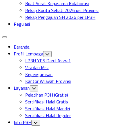
Buat Surat Kerjasama Kolaborasi
Rekap Kuota Sehati 2026 per Provinsi
Rekap Pengajuan SH 2026 per LP3H
Regulasi
Expand
Menu
Beranda
Profil Lembaga
Toggle
Child
LP3H YPS Darul Asyraf
Menu
Visi dan Misi
Kepengurusan
Kantor Wilayah Provinsi
Layanan
Toggle
Child
Pelatihan P3H (Gratis)
Menu
Sertifikasi Halal Gratis
Sertifikasi Halal Mandiri
Sertifikasi Halal Reguler
Info P3H
Toggle
Child