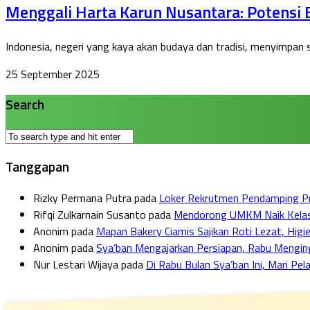
Menggali Harta Karun Nusantara: Potensi 
Indonesia, negeri yang kaya akan budaya dan tradisi, menyimpan s
25 September 2025
Search
Tanggapan
Rizky Permana Putra
pada
Loker Rekrutmen Pendamping Pro
Rifqi Zulkarnain Susanto
pada
Mendorong UMKM Naik Kelas: F
Anonim
pada
Mapan Bakery Ciamis Sajikan Roti Lezat, Higie
Anonim
pada
Sya’ban Mengajarkan Persiapan, Rabu Mengi
Nur Lestari Wijaya
pada
Di Rabu Bulan Sya’ban Ini, Mari Pe