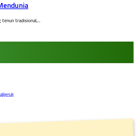
 Mendunia
enun tradisional,...
lijeruk