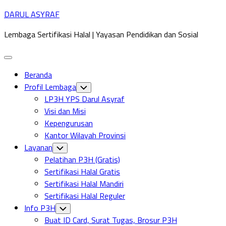
Skip
DARUL ASYRAF
to
Lembaga Sertifikasi Halal | Yayasan Pendidikan dan Sosial
content
Expand
Menu
Beranda
Profil Lembaga
Toggle
Child
LP3H YPS Darul Asyraf
Menu
Visi dan Misi
Kepengurusan
Kantor Wilayah Provinsi
Layanan
Toggle
Child
Pelatihan P3H (Gratis)
Menu
Sertifikasi Halal Gratis
Sertifikasi Halal Mandiri
Sertifikasi Halal Reguler
Info P3H
Toggle
Child
Buat ID Card, Surat Tugas, Brosur P3H
Menu