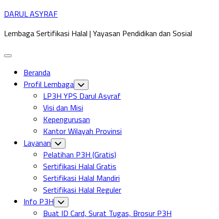
Skip
DARUL ASYRAF
to
Lembaga Sertifikasi Halal | Yayasan Pendidikan dan Sosial
content
Expand
Menu
Beranda
Profil Lembaga
Toggle
Child
LP3H YPS Darul Asyraf
Menu
Visi dan Misi
Kepengurusan
Kantor Wilayah Provinsi
Layanan
Toggle
Child
Pelatihan P3H (Gratis)
Menu
Sertifikasi Halal Gratis
Sertifikasi Halal Mandiri
Sertifikasi Halal Reguler
Info P3H
Toggle
Child
Buat ID Card, Surat Tugas, Brosur P3H
Menu