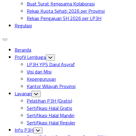
Buat Surat Kerjasama Kolaborasi
Rekap Kuota Sehati 2026 per Provinsi
Rekap Pengajuan SH 2026 per LP3H
Regulasi
Expand
Menu
Beranda
Profil Lembaga
Toggle
Child
LP3H YPS Darul Asyraf
Menu
Visi dan Misi
Kepengurusan
Kantor Wilayah Provinsi
Layanan
Toggle
Child
Pelatihan P3H (Gratis)
Menu
Sertifikasi Halal Gratis
Sertifikasi Halal Mandiri
Sertifikasi Halal Reguler
Info P3H
Toggle
Child