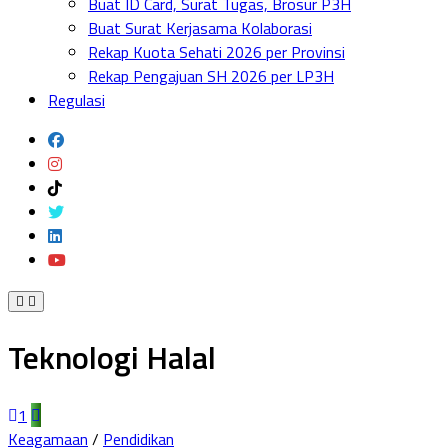
Buat ID Card, Surat Tugas, Brosur P3H
Menu
Buat Surat Kerjasama Kolaborasi
Rekap Kuota Sehati 2026 per Provinsi
Rekap Pengajuan SH 2026 per LP3H
Regulasi
Teknologi Halal
1
Keagamaan
/
Pendidikan