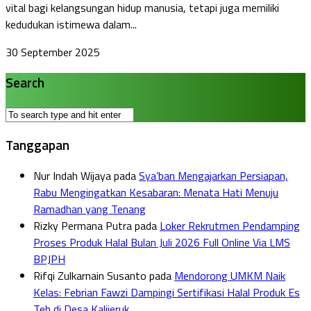
vital bagi kelangsungan hidup manusia, tetapi juga memiliki
kedudukan istimewa dalam...
30 September 2025
Search
Tanggapan
Nur Indah Wijaya
pada
Sya’ban Mengajarkan Persiapan,
Rabu Mengingatkan Kesabaran: Menata Hati Menuju
Ramadhan yang Tenang
Rizky Permana Putra
pada
Loker Rekrutmen Pendamping
Proses Produk Halal Bulan Juli 2026 Full Online Via LMS
BPJPH
Rifqi Zulkarnain Susanto
pada
Mendorong UMKM Naik
Kelas: Febrian Fawzi Dampingi Sertifikasi Halal Produk Es
Teh di Desa Kalijeruk