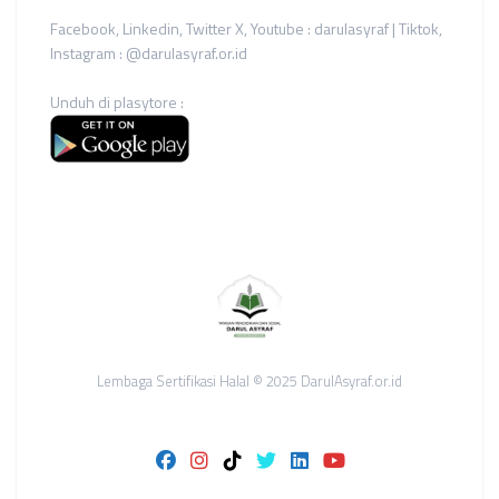
Facebook, Linkedin, Twitter X, Youtube : darulasyraf | Tiktok,
Instagram : @darulasyraf.or.id
Unduh di plasytore :
Lembaga Sertifikasi Halal © 2025 DarulAsyraf.or.id