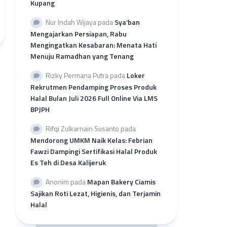
Kupang
per
Provinsi
Nur Indah Wijaya
pada
Sya’ban
Rekap
Mengajarkan Persiapan, Rabu
Pengajuan
Mengingatkan Kesabaran: Menata Hati
SH
Menuju Ramadhan yang Tenang
2026
per
Rizky Permana Putra
pada
Loker
LP3H
Rekrutmen Pendamping Proses Produk
Halal Bulan Juli 2026 Full Online Via LMS
BPJPH
Rifqi Zulkarnain Susanto
pada
Mendorong UMKM Naik Kelas: Febrian
Fawzi Dampingi Sertifikasi Halal Produk
Es Teh di Desa Kalijeruk
Anonim
pada
Mapan Bakery Ciamis
Sajikan Roti Lezat, Higienis, dan Terjamin
Halal