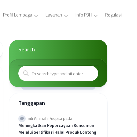
Profil Lembaga
Layanan
Info P3H
Regulasi
LP3H
Pelatihan
Buat
YPS
P3H
ID
Darul
(Gratis)
Card,
Search
Asyraf
Surat
Sertifikasi
Tugas,
Visi
Halal
Brosur
dan
Gratis
P3H
Misi
Sertifikasi
Buat
Kepengurusan
Halal
Surat
Mandiri
Kerjasama
Kantor
Tanggapan
Kolaborasi
Wilayah
Sertifikasi
Provinsi
Halal
Rekap
Siti Aminah Puspita
pada
Reguler
Kuota
Meningkatkan Kepercayaan Konsumen
Sehati
Melalui Sertifikasi Halal Produk Lontong
2026