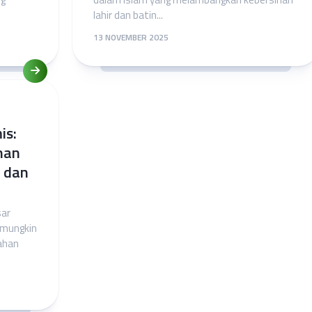
lahir dan batin...
13 NOVEMBER 2025
is:
han
k dan
sar
 mungkin
nahan