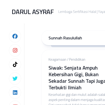
Skip
to
DARUL ASYRAF
Lembaga Sertifikasi Halal | Yay
content
Sunnah Rasulullah
Keagamaan
/
Pendidikan
Siwak: Senjata Ampuh
Kebersihan Gigi, Bukan
Sekadar Sunnah Tapi Jug
Terbukti Ilmiah
Kesehatan gigi dan mulut adalah sala
aspek penting dalam menjaga kualita
Gigi yang sehat tidak hanya menunja