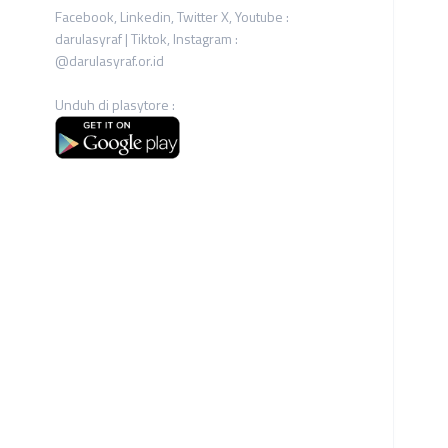
Facebook, Linkedin, Twitter X, Youtube :
darulasyraf | Tiktok, Instagram :
@darulasyraf.or.id
Unduh di plasytore :