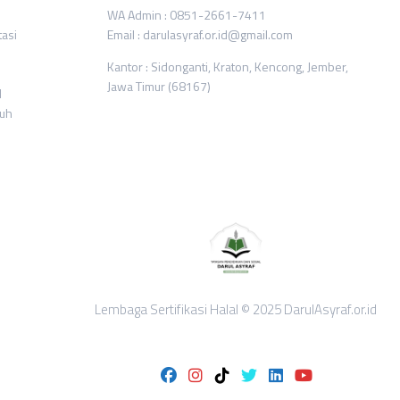
WA Admin : 0851-2661-7411
tasi
Email : darulasyraf.or.id@gmail.com
Kantor : Sidonganti, Kraton, Kencong, Jember,
Jawa Timur (68167)
l
ruh
Lembaga Sertifikasi Halal © 2025 DarulAsyraf.or.id