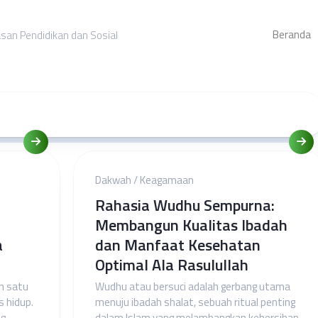
Beranda
asan Pendidikan dan Sosial
Dakwah
/
Keagamaan
Rahasia Wudhu Sempurna:
Membangun Kualitas Ibadah
a
dan Manfaat Kesehatan
Optimal Ala Rasulullah
h satu
Wudhu atau bersuci adalah gerbang utama
s hidup.
menuju ibadah shalat, sebuah ritual penting
ng
dalam Islam yang melambangkan kebersihan