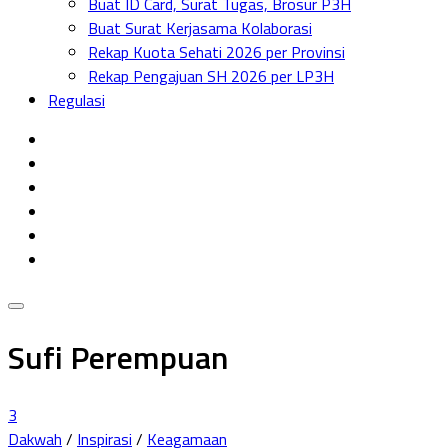
Buat ID Card, Surat Tugas, Brosur P3H
Menu
Buat Surat Kerjasama Kolaborasi
Rekap Kuota Sehati 2026 per Provinsi
Rekap Pengajuan SH 2026 per LP3H
Regulasi
Sufi Perempuan
3
Dakwah
/
Inspirasi
/
Keagamaan