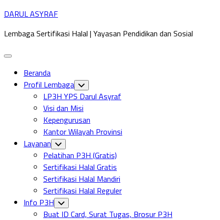
Skip
DARUL ASYRAF
to
Lembaga Sertifikasi Halal | Yayasan Pendidikan dan Sosial
content
Expand
Menu
Beranda
Profil Lembaga
Toggle
Child
LP3H YPS Darul Asyraf
Menu
Visi dan Misi
Kepengurusan
Kantor Wilayah Provinsi
Layanan
Toggle
Child
Pelatihan P3H (Gratis)
Menu
Sertifikasi Halal Gratis
Sertifikasi Halal Mandiri
Sertifikasi Halal Reguler
Info P3H
Toggle
Child
Buat ID Card, Surat Tugas, Brosur P3H
Menu