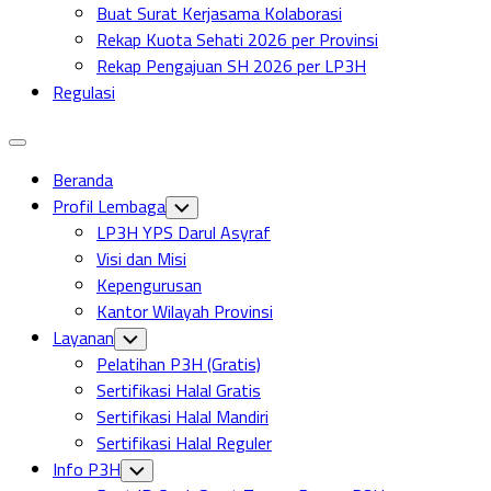
Buat Surat Kerjasama Kolaborasi
Rekap Kuota Sehati 2026 per Provinsi
Rekap Pengajuan SH 2026 per LP3H
Regulasi
Expand
Menu
Beranda
Profil Lembaga
Toggle
Child
LP3H YPS Darul Asyraf
Menu
Visi dan Misi
Kepengurusan
Kantor Wilayah Provinsi
Layanan
Toggle
Child
Pelatihan P3H (Gratis)
Menu
Sertifikasi Halal Gratis
Sertifikasi Halal Mandiri
Sertifikasi Halal Reguler
Info P3H
Toggle
Child