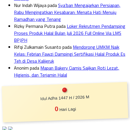
Nur Indah Wijaya
pada
Sya’ban Mengajarkan Persiapan,
Rabu Mengingatkan Kesabaran: Menata Hati Menuju
Ramadhan yang Tenang
Rizky Permana Putra
pada
Loker Rekrutmen Pendamping
Proses Produk Halal Bulan Juli 2026 Full Online Via LMS
BPJPH
Rifqi Zulkarnain Susanto
pada
Mendorong UMKM Naik
Kelas: Febrian Fawzi Dampingi Sertifikasi Halal Produk Es
Teh di Desa Kalijeruk
Anonim
pada
Mapan Bakery Ciamis Sajikan Roti Lezat,
Higienis, dan Terjamin Halal
Idul Adha 1447 H / 2026 M
0
Hari Lagi