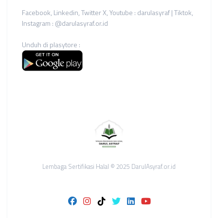
Facebook, Linkedin, Twitter X, Youtube : darulasyraf | Tiktok,
Instagram : @darulasyraf.or.id
Unduh di plasytore :
Lembaga Sertifikasi Halal © 2025 DarulAsyraf.or.id