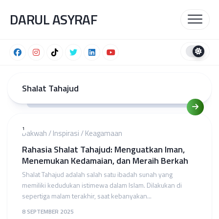
Skip
DARUL ASYRAF
to
content
Shalat Tahajud
1
Dakwah
/
Inspirasi
/
Keagamaan
Rahasia Shalat Tahajud: Menguatkan Iman,
Menemukan Kedamaian, dan Meraih Berkah
Shalat Tahajud adalah salah satu ibadah sunah yang
memiliki kedudukan istimewa dalam Islam. Dilakukan di
sepertiga malam terakhir, saat kebanyakan...
8 SEPTEMBER 2025