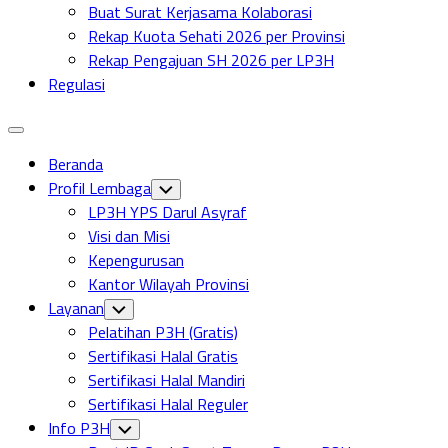
Buat Surat Kerjasama Kolaborasi
Rekap Kuota Sehati 2026 per Provinsi
Rekap Pengajuan SH 2026 per LP3H
Regulasi
Expand
Menu
Beranda
Profil Lembaga
Toggle
Child
LP3H YPS Darul Asyraf
Menu
Visi dan Misi
Kepengurusan
Kantor Wilayah Provinsi
Layanan
Toggle
Child
Pelatihan P3H (Gratis)
Menu
Sertifikasi Halal Gratis
Sertifikasi Halal Mandiri
Sertifikasi Halal Reguler
Info P3H
Toggle
Child