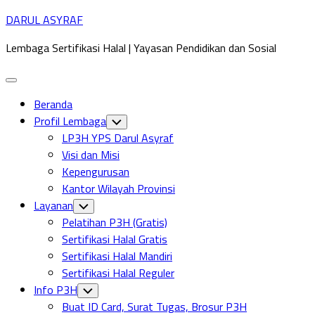
Skip
DARUL ASYRAF
to
Lembaga Sertifikasi Halal | Yayasan Pendidikan dan Sosial
content
Expand
Menu
Beranda
Profil Lembaga
Toggle
Child
LP3H YPS Darul Asyraf
Menu
Visi dan Misi
Kepengurusan
Kantor Wilayah Provinsi
Layanan
Toggle
Child
Pelatihan P3H (Gratis)
Menu
Sertifikasi Halal Gratis
Sertifikasi Halal Mandiri
Sertifikasi Halal Reguler
Info P3H
Toggle
Child
Buat ID Card, Surat Tugas, Brosur P3H
Menu