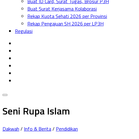
Buat ID Card, Surat Tugas, Brosur P3H
Menu
Buat Surat Kerjasama Kolaborasi
Rekap Kuota Sehati 2026 per Provinsi
Rekap Pengajuan SH 2026 per LP3H
Regulasi
Seni Rupa Islam
Dakwah
/
Info & Berita
/
Pendidikan