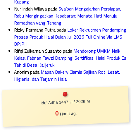
Kupang
Nur Indah Wijaya
pada
Sya’ban Mengajarkan Persiapan,
Rabu Mengingatkan Kesabaran: Menata Hati Menuju
Ramadhan yang Tenang
Rizky Permana Putra
pada
Loker Rekrutmen Pendamping
Proses Produk Halal Bulan Juli 2026 Full Online Via LMS
BPJPH
Rifqi Zulkarnain Susanto
pada
Mendorong UMKM Naik
Kelas: Febrian Fawzi Dampingi Sertifikasi Halal Produk Es
Teh di Desa Kalijeruk
Anonim
pada
Mapan Bakery Ciamis Sajikan Roti Lezat,
Higienis, dan Terjamin Halal
Idul Adha 1447 H / 2026 M
0
Hari Lagi