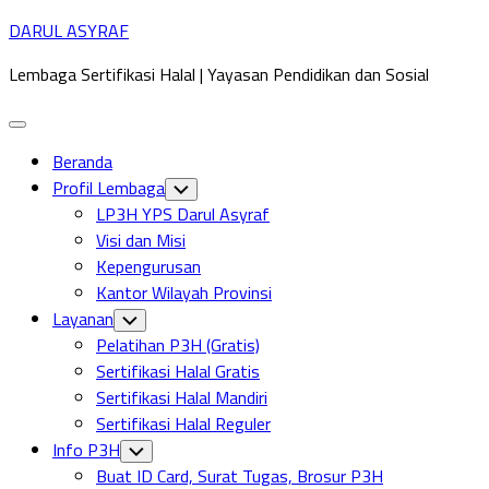
Skip
DARUL ASYRAF
to
Lembaga Sertifikasi Halal | Yayasan Pendidikan dan Sosial
content
Expand
Menu
Beranda
Profil Lembaga
Toggle
Child
LP3H YPS Darul Asyraf
Menu
Visi dan Misi
Kepengurusan
Kantor Wilayah Provinsi
Layanan
Toggle
Child
Pelatihan P3H (Gratis)
Menu
Sertifikasi Halal Gratis
Sertifikasi Halal Mandiri
Sertifikasi Halal Reguler
Info P3H
Toggle
Child
Buat ID Card, Surat Tugas, Brosur P3H
Menu