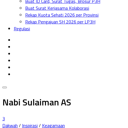
Buat ID Card, Surat Tugas, Brosur P3H
Menu
Buat Surat Kerjasama Kolaborasi
Rekap Kuota Sehati 2026 per Provinsi
Rekap Pengajuan SH 2026 per LP3H
Regulasi
Nabi Sulaiman AS
3
Dakwah
/
Inspirasi
/
Keagamaan