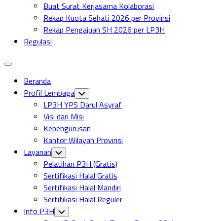
Buat Surat Kerjasama Kolaborasi
Rekap Kuota Sehati 2026 per Provinsi
Rekap Pengajuan SH 2026 per LP3H
Regulasi
Expand
Menu
Beranda
Profil Lembaga
Toggle
Child
LP3H YPS Darul Asyraf
Menu
Visi dan Misi
Kepengurusan
Kantor Wilayah Provinsi
Layanan
Toggle
Child
Pelatihan P3H (Gratis)
Menu
Sertifikasi Halal Gratis
Sertifikasi Halal Mandiri
Sertifikasi Halal Reguler
Info P3H
Toggle
Child