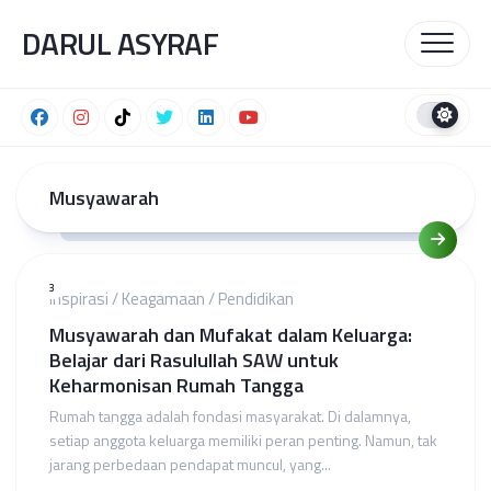
Skip
DARUL ASYRAF
to
content
Musyawarah
3
Inspirasi
/
Keagamaan
/
Pendidikan
Musyawarah dan Mufakat dalam Keluarga:
Belajar dari Rasulullah SAW untuk
Keharmonisan Rumah Tangga
Rumah tangga adalah fondasi masyarakat. Di dalamnya,
setiap anggota keluarga memiliki peran penting. Namun, tak
jarang perbedaan pendapat muncul, yang...