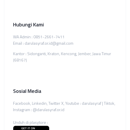
Hubungi Kami
WA Admin : 0851-2661-7411
Email : darulasyraf.or.id@gmail.com
Kantor : Sidonganti, Kraton, Kencong, Jember, Jawa Timur
(68167)
Sosial Media
Facebook, Linkedin, Twitter X, Youtube : darulasyraf | Tiktok,
Instagram : @darulasyraf.or.id
Unduh di plasytore :