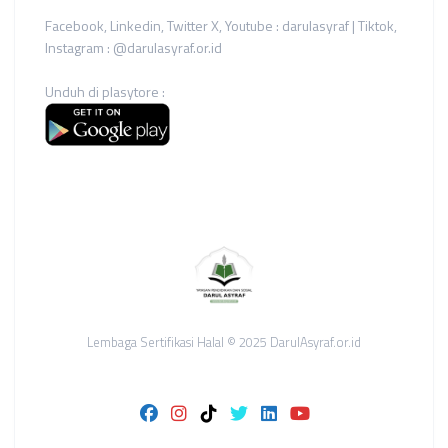
Facebook, Linkedin, Twitter X, Youtube : darulasyraf | Tiktok,
Instagram : @darulasyraf.or.id
Unduh di plasytore :
Lembaga Sertifikasi Halal © 2025 DarulAsyraf.or.id