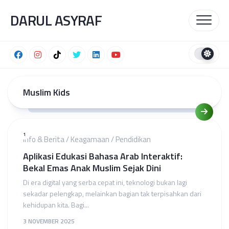
Skip
DARUL ASYRAF
to
content
Muslim Kids
1
Info & Berita
/
Keagamaan
/
Pendidikan
Aplikasi Edukasi Bahasa Arab Interaktif:
Bekal Emas Anak Muslim Sejak Dini
Di era digital yang serba cepat ini, teknologi bukan lagi
sekadar pelengkap, melainkan bagian tak terpisahkan dari
kehidupan kita. Bagi...
3 NOVEMBER 2025