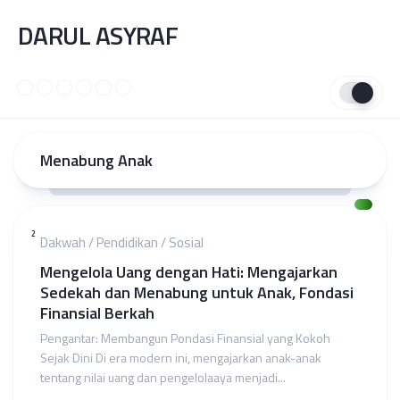
Skip
DARUL ASYRAF
to
content
Menabung Anak
2
Dakwah
/
Pendidikan
/
Sosial
Mengelola Uang dengan Hati: Mengajarkan
Sedekah dan Menabung untuk Anak, Fondasi
Finansial Berkah
Pengantar: Membangun Pondasi Finansial yang Kokoh
Sejak Dini Di era modern ini, mengajarkan anak-anak
tentang nilai uang dan pengelolaaya menjadi...