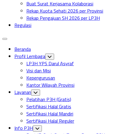
Buat Surat Kerjasama Kolaborasi
Rekap Kuota Sehati 2026 per Provinsi
Rekap Pengajuan SH 2026 per LP3H
Regulasi
Expand
Menu
Beranda
Profil Lembaga
Toggle
Child
LP3H YPS Darul Asyraf
Menu
Visi dan Misi
Kepengurusan
Kantor Wilayah Provinsi
Layanan
Toggle
Child
Pelatihan P3H (Gratis)
Menu
Sertifikasi Halal Gratis
Sertifikasi Halal Mandiri
Sertifikasi Halal Reguler
Info P3H
Toggle
Child