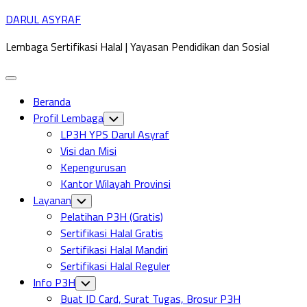
Skip
DARUL ASYRAF
to
Lembaga Sertifikasi Halal | Yayasan Pendidikan dan Sosial
content
Expand
Menu
Beranda
Profil Lembaga
Toggle
Child
LP3H YPS Darul Asyraf
Menu
Visi dan Misi
Kepengurusan
Kantor Wilayah Provinsi
Layanan
Toggle
Child
Pelatihan P3H (Gratis)
Menu
Sertifikasi Halal Gratis
Sertifikasi Halal Mandiri
Sertifikasi Halal Reguler
Info P3H
Toggle
Child
Buat ID Card, Surat Tugas, Brosur P3H
Menu