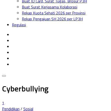
Buat ID Card, Surat Tugas, Brosur P3H
Menu
Buat Surat Kerjasama Kolaborasi
Rekap Kuota Sehati 2026 per Provinsi
Rekap Pengajuan SH 2026 per LP3H
Regulasi
Cyberbullying
1
Pendidikan
/
Sosial