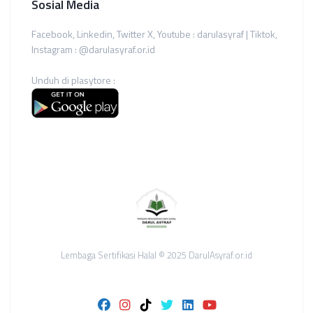
Sosial Media
Facebook, Linkedin, Twitter X, Youtube : darulasyraf | Tiktok,
Instagram : @darulasyraf.or.id
Unduh di plasytore :
Lembaga Sertifikasi Halal © 2025 DarulAsyraf.or.id