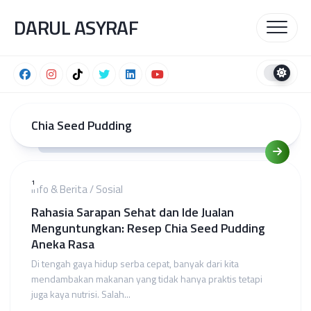
Skip
DARUL ASYRAF
to
content
Chia Seed Pudding
1
Info & Berita
/
Sosial
Rahasia Sarapan Sehat dan Ide Jualan
Menguntungkan: Resep Chia Seed Pudding
Aneka Rasa
Di tengah gaya hidup serba cepat, banyak dari kita
mendambakan makanan yang tidak hanya praktis tetapi
juga kaya nutrisi. Salah...