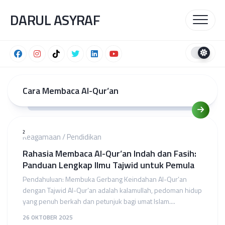
Skip
DARUL ASYRAF
to
content
Cara Membaca Al-Qur’an
2
Keagamaan
/
Pendidikan
Rahasia Membaca Al-Qur’an Indah dan Fasih:
Panduan Lengkap Ilmu Tajwid untuk Pemula
Pendahuluan: Membuka Gerbang Keindahan Al-Qur’an
dengan Tajwid Al-Qur’an adalah kalamullah, pedoman hidup
yang penuh berkah dan petunjuk bagi umat Islam....
26 OKTOBER 2025