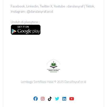
Facebook, Linkedin, Twitter X, Youtube : darulasyraf | Tiktok,
Instagram : @darulasyraf.or.id
Unduh di plasytore :
Lembaga Sertifikasi Halal © 2025 DarulAsyraf.or.id