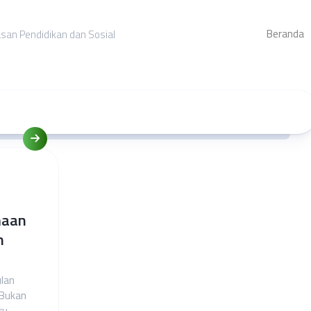
Beranda
asan Pendidikan dan Sosial
maan
n
ulan
 Bukan
ru