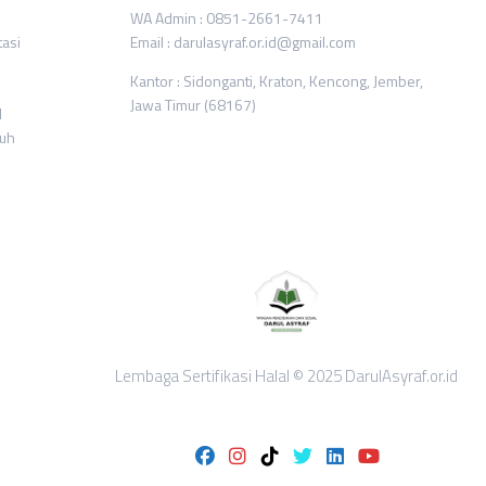
WA Admin : 0851-2661-7411
tasi
Email : darulasyraf.or.id@gmail.com
Kantor : Sidonganti, Kraton, Kencong, Jember,
Jawa Timur (68167)
l
ruh
Lembaga Sertifikasi Halal © 2025 DarulAsyraf.or.id