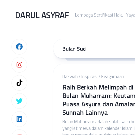
Skip
to
DARUL ASYRAF
Lembaga Sertifikasi Halal | Yay
content
Bulan Suci
Dakwah
/
Inspirasi
/
Keagamaan
Raih Berkah Melimpah di
Bulan Muharram: Keuta
Puasa Asyura dan Amala
Sunnah Lainnya
Bulan Muharram adalah salah satu b
yang istimewa dalam kalender Islam.
hanya menandai dimulainya tahun ba