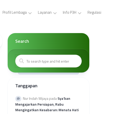
Profil Lembaga
Layanan
Info P3H
Regulasi
LP3H
Pelatihan
Buat
YPS
P3H
ID
Darul
(Gratis)
Card,
Search
Asyraf
Surat
Sertifikasi
Tugas,
Visi
Halal
Brosur
dan
Gratis
P3H
Misi
Sertifikasi
Buat
Kepengurusan
Halal
Surat
Mandiri
Kerjasama
Kantor
Tanggapan
Kolaborasi
Wilayah
Sertifikasi
Provinsi
Halal
Rekap
Nur Indah Wijaya
pada
Sya’ban
Reguler
Kuota
Mengajarkan Persiapan, Rabu
Sehati
Mengingatkan Kesabaran: Menata Hati
2026