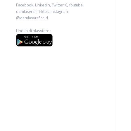
Facebook, Linkedin, Twitter X, Youtube :
darulasyraf | Tiktok, Instagram :
@darulasyraf.or.id
Unduh di plasytore :