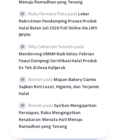
Menuju Ramadhan yang Tenang
per
Provinsi
Rizky Permana Putra
pada
Loker
Rekap
Rekrutmen Pendamping Proses Produk
Pengajuan
Halal Bulan Juli 2026 Full Online Via LMS
SH
BPJPH
2026
per
Rifqi Zulkarnain Susanto
pada
LP3H
Mendorong UMKM Naik Kelas: Febrian
Fawzi Dampingi Sertifikasi Halal Produk
Es Teh di Desa Kalijeruk
Anonim
pada
Mapan Bakery Ciamis
Sajikan Roti Lezat, Higienis, dan Terjamin
Halal
Anonim
pada
Sya’ban Mengajarkan
Persiapan, Rabu Mengingatkan
Kesabaran: Menata Hati Menuju
Ramadhan yang Tenang