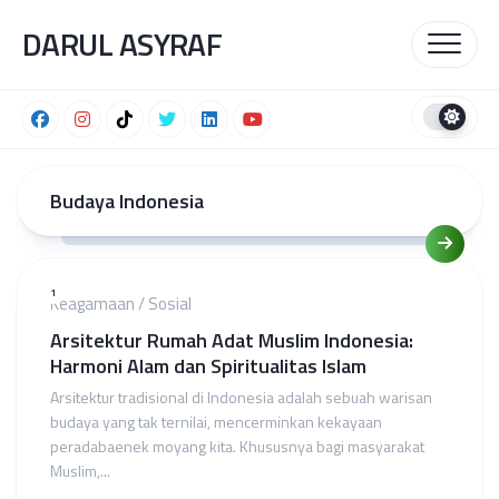
Skip
DARUL ASYRAF
to
content
Budaya Indonesia
1
Keagamaan
/
Sosial
Arsitektur Rumah Adat Muslim Indonesia:
Harmoni Alam dan Spiritualitas Islam
Arsitektur tradisional di Indonesia adalah sebuah warisan
budaya yang tak ternilai, mencerminkan kekayaan
peradabaenek moyang kita. Khususnya bagi masyarakat
Muslim,...