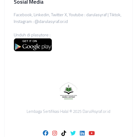
Sosial Media
Facebook, Linkedin, Twitter X, Youtube : darulasyraf | Tiktok,
Instagram : @darulasyraf.or.id
Unduh di plasytore :
Lembaga Sertifikasi Halal © 2025 DarulAsyraf.or.id