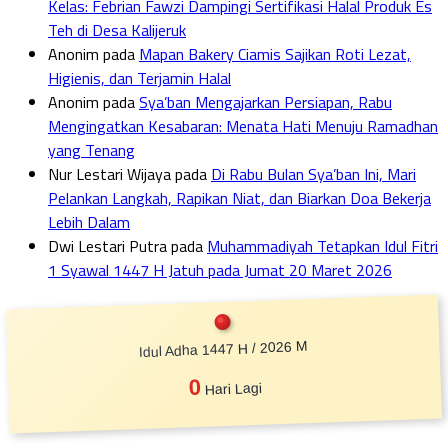
Kelas: Febrian Fawzi Dampingi Sertifikasi Halal Produk Es
Teh di Desa Kalijeruk
Anonim
pada
Mapan Bakery Ciamis Sajikan Roti Lezat,
Higienis, dan Terjamin Halal
Anonim
pada
Sya’ban Mengajarkan Persiapan, Rabu
Mengingatkan Kesabaran: Menata Hati Menuju Ramadhan
yang Tenang
Nur Lestari Wijaya
pada
Di Rabu Bulan Sya’ban Ini, Mari
Pelankan Langkah, Rapikan Niat, dan Biarkan Doa Bekerja
Lebih Dalam
Dwi Lestari Putra
pada
Muhammadiyah Tetapkan Idul Fitri
1 Syawal 1447 H Jatuh pada Jumat 20 Maret 2026
Idul Adha 1447 H / 2026 M
0
Hari Lagi