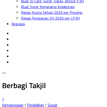
Buat ID Card, Surat Tugas, Brosur P3H
Menu
Buat Surat Kerjasama Kolaborasi
Rekap Kuota Sehati 2026 per Provinsi
Rekap Pengajuan SH 2026 per LP3H
Regulasi
Berbagi Takjil
1
Kemanusiaan
/
Pendidikan
/
Sosial