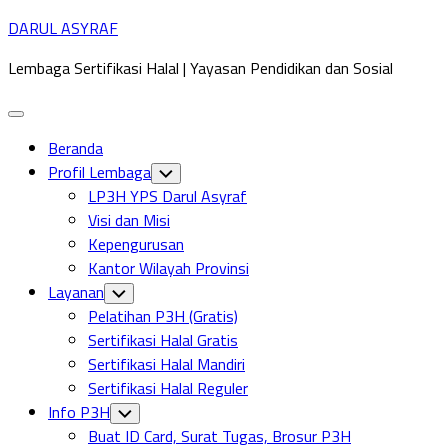
Skip
DARUL ASYRAF
to
Lembaga Sertifikasi Halal | Yayasan Pendidikan dan Sosial
content
Expand
Menu
Beranda
Profil Lembaga
Toggle
Child
LP3H YPS Darul Asyraf
Menu
Visi dan Misi
Kepengurusan
Kantor Wilayah Provinsi
Layanan
Toggle
Child
Pelatihan P3H (Gratis)
Menu
Sertifikasi Halal Gratis
Sertifikasi Halal Mandiri
Sertifikasi Halal Reguler
Info P3H
Toggle
Child
Buat ID Card, Surat Tugas, Brosur P3H
Menu