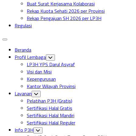
Buat Surat Kerjasama Kolaborasi
Rekap Kuota Sehati 2026 per Provinsi
Rekap Pengajuan SH 2026 per LP3H
Regulasi
Expand
Menu
Beranda
Profil Lembaga
Toggle
Child
LP3H YPS Darul Asyraf
Menu
Visi dan Misi
Kepengurusan
Kantor Wilayah Provinsi
Layanan
Toggle
Child
Pelatihan P3H (Gratis)
Menu
Sertifikasi Halal Gratis
Sertifikasi Halal Mandiri
Sertifikasi Halal Reguler
Info P3H
Toggle
Child