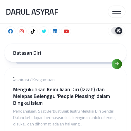
Skip
DARUL ASYRAF
to
content
Batasan Diri
2
Inspirasi
/
Keagamaan
Mengukuhkan Kemuliaan Diri (Izzah) dan
Melepas Belenggu ‘People Pleasing’ dalam
Bingkai Islam
Pendahuluan: Saat Berbuat Baik Justru Melukai Diri Sendiri
Dalam kehidupan bermasyarakat, keinginan untuk diterima,
disukai, dan dihormati adalah hal yang...