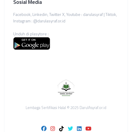
Sosial Media
Facebook, Linkedin, Twitter X, Youtube : darulasyraf | Tiktok,
Instagram : @darulasyraf.or.id
Unduh di plasytore :
Lembaga Sertifikasi Halal © 2025 DarulAsyraf.or.id