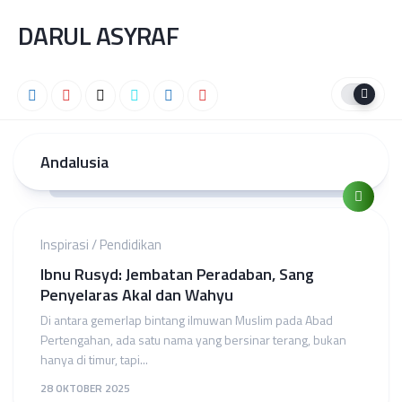
Skip
DARUL ASYRAF
to
content
Andalusia
Inspirasi
/
Pendidikan
Ibnu Rusyd: Jembatan Peradaban, Sang
Penyelaras Akal dan Wahyu
Di antara gemerlap bintang ilmuwan Muslim pada Abad
Pertengahan, ada satu nama yang bersinar terang, bukan
hanya di timur, tapi...
28 OKTOBER 2025