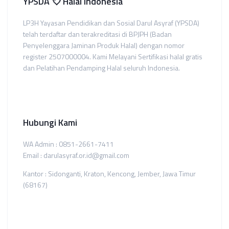
YPSDA 💘 Halal Indonesia
LP3H Yayasan Pendidikan dan Sosial Darul Asyraf (YPSDA)
telah terdaftar dan terakreditasi di BPJPH (Badan
Penyelenggara Jaminan Produk Halal) dengan nomor
register 2507000004. Kami Melayani Sertifikasi halal gratis
dan Pelatihan Pendamping Halal seluruh Indonesia.
Hubungi Kami
WA Admin : 0851-2661-7411
Email : darulasyraf.or.id@gmail.com
Kantor : Sidonganti, Kraton, Kencong, Jember, Jawa Timur
(68167)